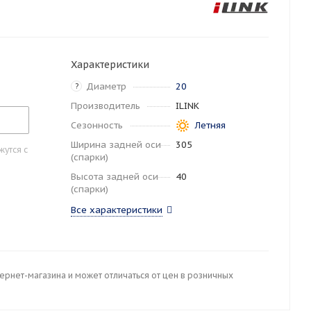
Характеристики
Диаметр
20
?
Производитель
ILINK
Сезонность
Летняя
Ширина задней оси
305
утся с
(спарки)
Высота задней оси
40
(спарки)
Все характеристики
тернет-магазина и может отличаться от цен в розничных