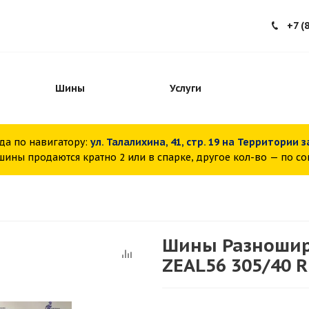
+7 (
Шины
Услуги
да по навигатору:
ул. Талалихина, 41, стр. 19 на Территории 
ины продаются кратно 2 или в спарке, другое кол-во — по с
Шины Разноширо
ZEAL56 305/40 R