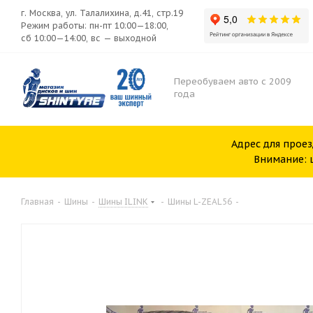
г. Москва, ул. Талалихина, д.41, стр.19
Режим работы: пн-пт 10:00—18:00,
сб 10:00—14:00, вс — выходной
Переобуваем авто с 2009
года
Адрес для проез
Внимание: ш
Главная
-
Шины
-
Шины ILINK
-
Шины L-ZEAL56
-