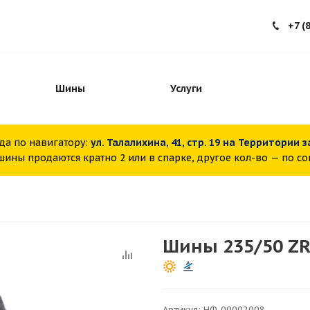
+7 (
Шины
Услуги
да по навигатору:
ул. Талалихина, 41, стр. 19 на Территории 
ины продаются кратно 2 или в спарке, другое кол-во — по с
Шины 235/50 ZR
Артикул:
НФ-00002008