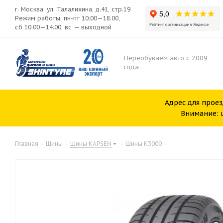
г. Москва, ул. Талалихина, д.41, стр.19
Режим работы: пн-пт 10:00—18:00,
сб 10:00—14:00, вс — выходной
Переобуваем авто с 2009
года
Адрес для проез
Внимание: ш
Главная
-
Шины
-
Шины KAPSEN
-
Шины K3000
-