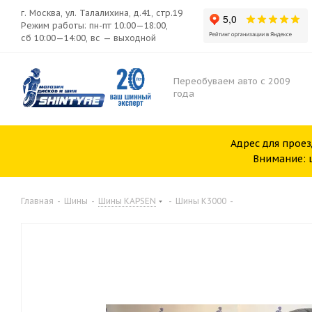
г. Москва, ул. Талалихина, д.41, стр.19
Режим работы: пн-пт 10:00—18:00,
сб 10:00—14:00, вс — выходной
Переобуваем авто с 2009
года
Адрес для проез
Внимание: ш
Главная
-
Шины
-
Шины KAPSEN
-
Шины K3000
-