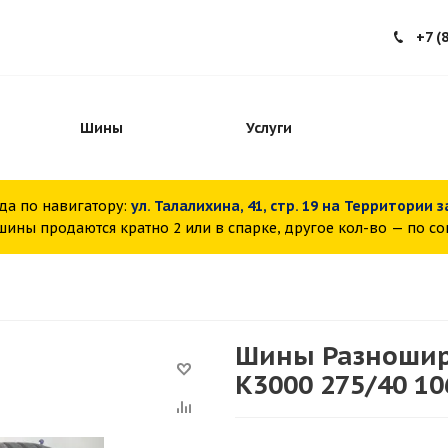
+7 (
Шины
Услуги
да по навигатору:
ул. Талалихина, 41, стр. 19 на Территории 
ины продаются кратно 2 или в спарке, другое кол-во — по с
Шины Разношир
K3000 275/40 10