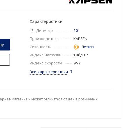
Характеристики
Диаметр
20
?
Производитель
KAPSEN
ну
Сезонность
Летняя
Индекс нагрузки
106/103
Индекс скорости
W/Y
Все характеристики
тернет-магазина и может отличаться от цен в розничных