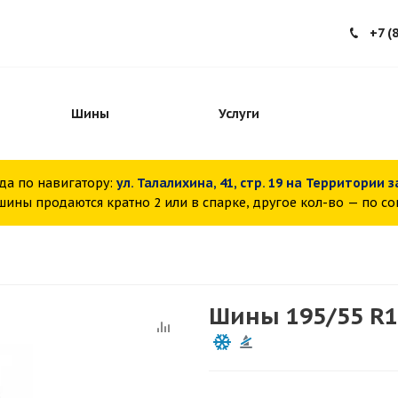
+7 (
Шины
Услуги
да по навигатору:
ул. Талалихина, 41, стр. 19 на Территории 
ины продаются кратно 2 или в спарке, другое кол-во — по с
Шины 195/55 R1