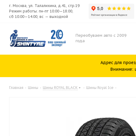
г. Москва, ул. Талалихина, д.41, стр.19
Режим работы: пн-пт 10:00—18:00,
сб 10:00—14:00, вс — выходной
Переобуваем авто с 2009
года
Адрес для проез
Внимание: ш
Главная
-
Шины
-
Шины ROYAL BLACK
-
Шины Royal Ice
-