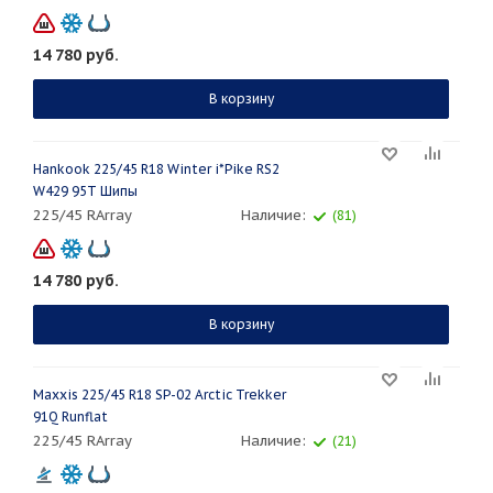
14 780
руб.
В корзину
Hankook 225/45 R18 Winter i*Pike RS2
W429 95T Шипы
225/45 RArray
Наличие:
(81)
14 780
руб.
В корзину
Maxxis 225/45 R18 SP-02 Arctic Trekker
91Q Runflat
225/45 RArray
Наличие:
(21)