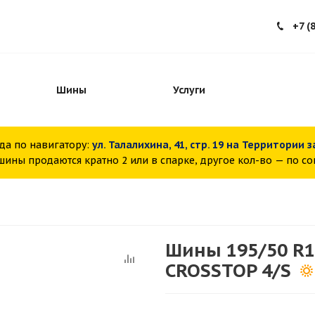
+7 (
Шины
Услуги
да по навигатору:
ул. Талалихина, 41, стр. 19 на Территории 
ины продаются кратно 2 или в спарке, другое кол-во — по с
Шины 195/50 R1
CROSSTOP 4/S