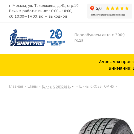
г. Москва, ул. Талалихина, д.41, стр.19
Режим работы: пн-пт 10:00—18:00,
сб 10:00—14:00, вс — выходной
Переобуваем авто с 2009
года
Адрес для проез
Внимание: ш
Главная
-
Шины
-
Шины Compasal
-
Шины CROSSTOP 4S
-