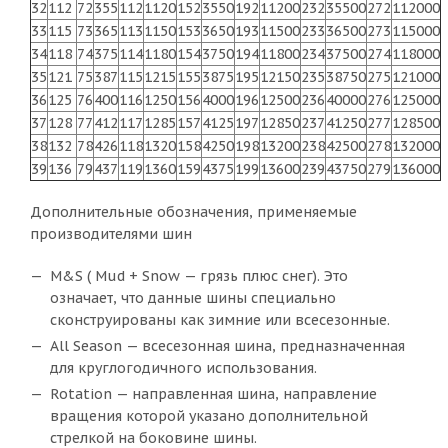
32
112
72
355
112
1120
152
3550
192
11200
232
35500
272
112000
33
115
73
365
113
1150
153
3650
193
11500
233
36500
273
115000
34
118
74
375
114
1180
154
3750
194
11800
234
37500
274
118000
35
121
75
387
115
1215
155
3875
195
12150
235
38750
275
121000
36
125
76
400
116
1250
156
4000
196
12500
236
40000
276
125000
37
128
77
412
117
1285
157
4125
197
12850
237
41250
277
128500
38
132
78
426
118
1320
158
4250
198
13200
238
42500
278
132000
39
136
79
437
119
1360
159
4375
199
13600
239
43750
279
136000
Дополнительные обозначения, применяемые
производителями шин
M&S ( Mud + Snow — грязь плюс снег). Это
означает, что данные шины специально
сконструированы как зимние или всесезонные.
All Season — всесезонная шина, предназначенная
для круглогодичного использования.
Rotation — направленная шина, направление
вращения которой указано дополнительной
стрелкой на боковине шины.