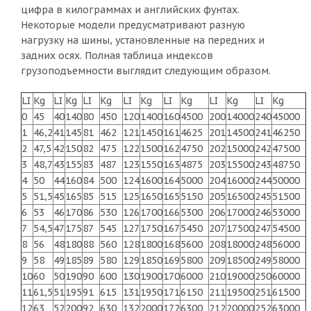
цифра в килограммах и английских фунтах.
Некоторые модели предусматривают разную
нагрузку на шины, установленные на передних и
задних осях. Полная таблица индексов
грузоподъемности выглядит следующим образом.
LI
Kg
LI
Kg
LI
Kg
LI
Kg
LI
Kg
LI
Kg
LI
Kg
0
45
40
140
80
450
120
1400
160
4500
200
14000
240
45000
1
46,2
41
145
81
462
121
1450
161
4625
201
14500
241
46250
2
47,5
42
150
82
475
122
1500
162
4750
202
15000
242
47500
3
48,7
43
155
83
487
123
1550
163
4875
203
15500
243
48750
4
50
44
160
84
500
124
1600
164
5000
204
16000
244
50000
5
51,5
45
165
85
515
125
1650
165
5150
205
16500
245
51500
6
53
46
170
86
530
126
1700
166
5300
206
17000
246
53000
7
54,5
47
175
87
545
127
1750
167
5450
207
17500
247
54500
8
56
48
180
88
560
128
1800
168
5600
208
18000
248
56000
9
58
49
185
89
580
129
1850
169
5800
209
18500
249
58000
10
60
50
190
90
600
130
1900
170
6000
210
19000
250
60000
11
61,5
51
195
91
615
131
1950
171
6150
211
19500
251
61500
12
63
52
200
92
630
132
2000
172
6300
212
20000
252
63000