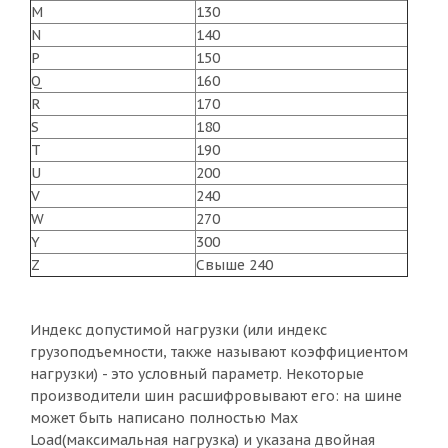
M
130
N
140
P
150
Q
160
R
170
S
180
T
190
U
200
V
240
W
270
Y
300
Z
Свыше 240
Индекс допустимой нагрузки (или индекс
грузоподъемности, также называют коэффициентом
нагрузки) - это условный параметр. Некоторые
производители шин расшифровывают его: на шине
может быть написано полностью Мах
Load(максимальная нагрузка) и указана двойная