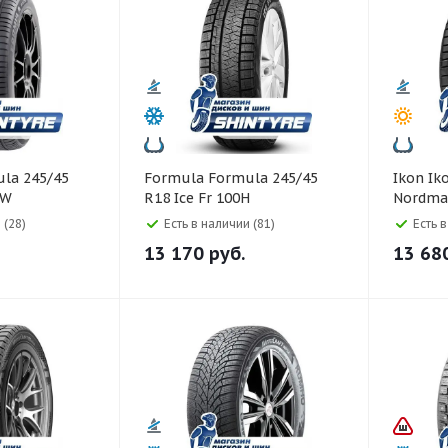
Formula Formula 245/45
Ikon Ikon 245/45 R18
0W
R18 Ice Fr 100H
Nordman
Ultra) 
 (28)
Есть в наличии (81)
Есть 
13 170
руб.
13 68