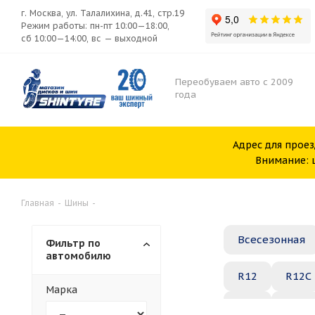
г. Москва, ул. Талалихина, д.41, стр.19
Режим работы: пн-пт 10:00—18:00,
сб 10:00—14:00, вс — выходной
Переобуваем авто с 2009
года
Адрес для проез
Внимание: ш
Главная
-
Шины
-
Всесезонная
Фильтр по
автомобилю
R12
R12C
Марка
R20
R21