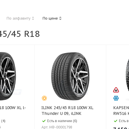
185
195
205
215
225
235
24
По алфавиту
По цене
325
5/45 R18
40
45
50
55
60
65
70
75
ILINK 245/45 R18 100W XL
KAPSEN 245/45 R18 10
Thunder U 09, iLINK
RW516 
 (4)
Есть в наличии (6)
Есть в
4
Арт: НФ-00001798