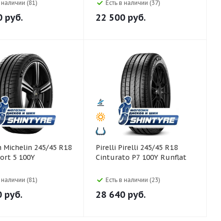
ContiSportContact 5 96W
в наличии (81)
Есть в наличии (37)
0
руб.
22 500
руб.
 R18
Pirelli Pirelli 245/45 R18
port 5 100Y
Cinturato P7 100Y Runflat
в наличии (81)
Есть в наличии (23)
0
руб.
28 640
руб.