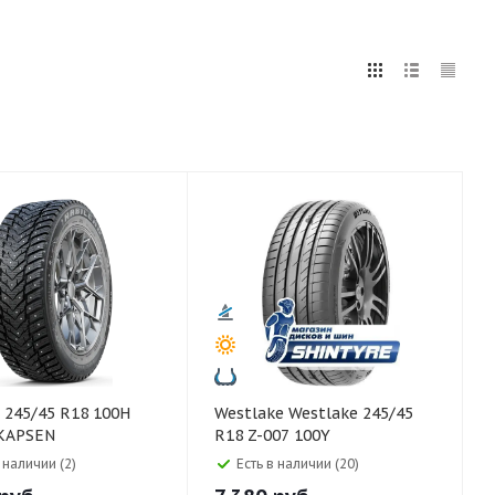
5
255
265
275
285
295
80
0H
Westlake Westlake 245/45
KAPSEN
R18 Z-007 100Y
 наличии (2)
Есть в наличии (20)