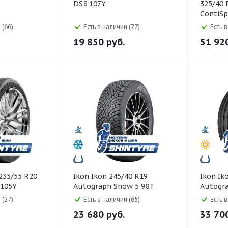
DS8 107Y
325/40 
ContiSp
 (66)
Есть в наличии (77)
Есть 
19 850
руб.
51 92
Ikon Ikon 245/40 R19
Ikon Ikon 275/45 R21
 105Y
Autograph Snow 5 98T
Autogra
 (27)
Есть в наличии (65)
Есть 
23 680
руб.
33 70