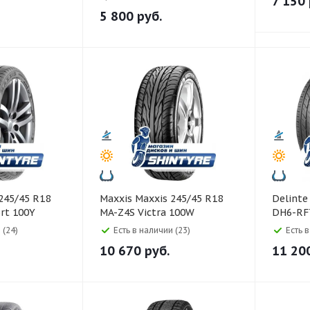
7 150
5 800
руб.
Maxxis Maxxis 245/45 R18
Delinte Delinte 245/45 R1
ort 100Y
MA-Z4S Victra 100W
DH6-RFT
 (24)
Есть в наличии (23)
Есть 
10 670
руб.
11 20