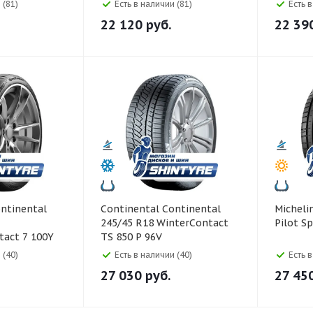
Шипы
 (81)
Есть в наличии (81)
Есть 
22 120
руб.
22 39
Continental Continental
Michelin Michelin 245/45
245/45 R18 WinterContact
Pilot S
tact 7 100Y
TS 850 P 96V
 (40)
Есть в наличии (40)
Есть 
27 030
руб.
27 45