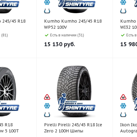
Kumho Kumho 245/45 R18
Kumho Kumho 245/45 R1
WP52 100V
WI32 1
 (81)
Есть в наличии (31)
Есть 
15 130
руб.
15 98
Pirelli Pirelli 245/45 R18 Ice
Ikon Ikon 245/45 R18
w 5 100T
Zero 2 100H Шипы
Autogra