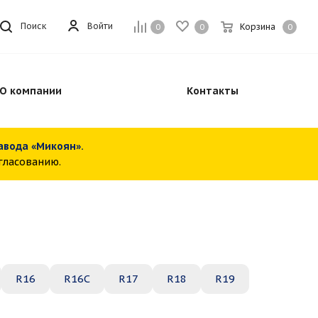
Войти
Поиск
Корзина
0
0
0
О компании
Контакты
завода «Микоян».
огласованию.
R16
R16C
R17
R18
R19