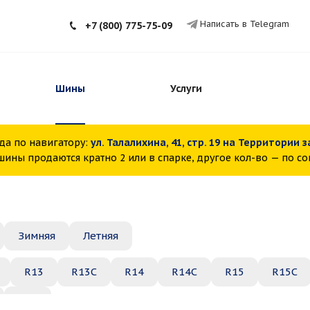
Написать в Telegram
+7 (800) 775-75-09
Шины
Услуги
да по навигатору:
ул. Талалихина, 41, стр. 19 на Территории 
ины продаются кратно 2 или в спарке, другое кол-во — по с
Зимняя
Летняя
R13
R13C
R14
R14C
R15
R15C
R22