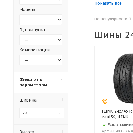
Показать все
Модель
155
165
По популярности
305
315
Год выпуска
Шины 24
30
35
Комплектация
Фильтр по
параметрам
Ширина
ILINK 245/45 R18 100W XL l-
245
zeal56, iLINK
Есть в наличии
Арт: НФ-0000240
Высота