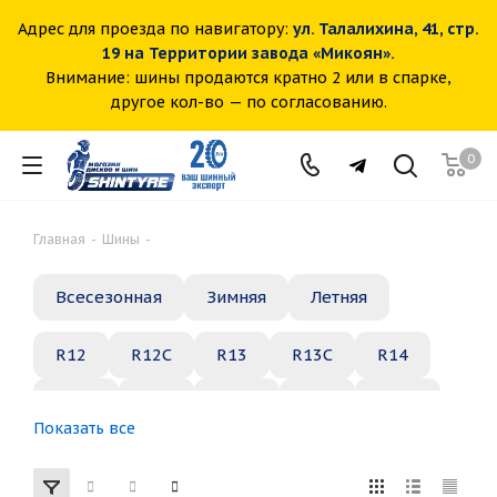
Адрес для проезда по навигатору:
ул. Талалихина, 41, стр.
19 на Территории завода «Микоян».
Внимание: шины продаются кратно 2 или в спарке,
другое кол-во — по согласованию.
0
Главная
-
Шины
-
Всесезонная
Зимняя
Летняя
R12
R12C
R13
R13C
R14
R14C
R15
R15C
R16
R16C
Показать все
R17
R18
R19
R20
R21
R22