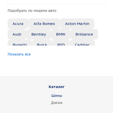
Подобрать по модели авто:
Acura
Alfa Romeo
Aston Martin
Audi
Bentley
BMW
Brilliance
Bugatti
Buick
BYD
Cadillac
Показать все
Changan
Chery
Chevrolet
Chrysler
Citroen
Daewoo
Daihatsu
Datsun
Dodge
Каталог
Dongfeng
FAW
Ferrari
Fiat
Шины
Fisker
Ford
Foton
GAC
Диски
Geely
Genesis
GMC
Great Wall