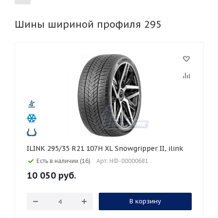
Шины шириной профиля 295
155
165
185
195
205
215
225
235
245
255
265
275
285
305
315
325
30
35
40
45
45
50
55
60
65
70
75
80
ILINK 295/35 R21 107H XL Snowgripper II, ilink
Есть в наличии (16)
Арт: НФ-00000681
10 050
руб.
В корзину