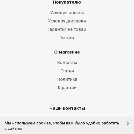
Покупателю
Haima
Haval
Holden
Honda
Условия оплаты
Hummer
Hyundai
Infiniti
Isuzu
Условия доставки
Гарантия на товар
Iveco
Jac
Jaguar
Jeep
Kia
Акции
Lamborghini
Lancia
Land Rover
О магазине
Lexus
Lifan
Lincoln
Lotus
Контакты
Marussia
Maserati
Maybach
Статьи
Политика
Mazda
McLaren
Mercedes
Гарантии
Mercury
MG
Mini
Mitsubishi
Nissan
Noble
Opel
Peugeot
Наши контакты
Plymouth
Pontiac
Porsche
+7 (800) 775-75-09
x
Мы используем cookies, чтобы вам было удобно работать
с сайтом
Ravon
Renault
Rolls-Royce