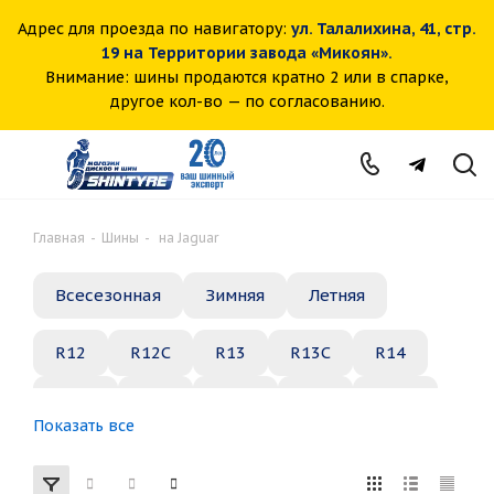
Адрес для проезда по навигатору:
ул. Талалихина, 41, стр.
19 на Территории завода «Микоян».
Внимание: шины продаются кратно 2 или в спарке,
другое кол-во — по согласованию.
Главная
-
Шины
-
на Jaguar
Всесезонная
Зимняя
Летняя
R12
R12C
R13
R13C
R14
R14C
R15
R15C
R16
R16C
Показать все
R17
R18
R19
R20
R21
R22