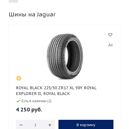
Шины на Jaguar
155
165
185
195
205
215
225
235
245
255
265
275
285
295
305
315
325
30
35
40
45
45
50
55
60
65
70
75
80
ROYAL BLACK 225/50 ZR17 XL 98Y ROYAL
EXPLORER II, ROYAL BLACK
Есть в наличии (2)
4 250
руб.
В корзину