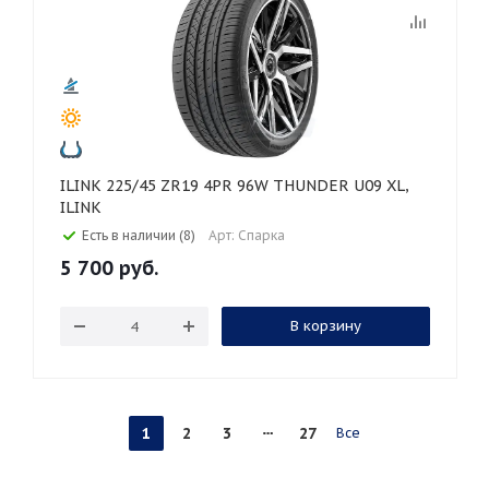
ILINK 225/45 ZR19 4PR 96W THUNDER U09 XL,
ILINK
Есть в наличии (8)
Арт: Спарка
5 700
руб.
В корзину
1
2
3
27
Все