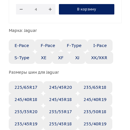
В корзину
Марка: Jaguar
E-Pace
F-Pace
F-Type
I-Pace
S-Type
XE
XF
XJ
XK/XKR
Размеры шин для Jaguar
225/65R17
245/45R20
235/65R18
245/40R18
245/45R18
245/40R19
255/35R20
235/55R17
235/50R18
235/45R19
255/45R18
255/40R19