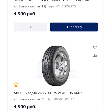
ONYX 215/65 R16 NY - 806 ONYX 98 H Летние
Есть в наличии (12)
Арт: НФ-00002870
4 500
руб.
В корзину
APLUS 245/40 ZR17 XL 95 W APLUS A607
Есть в наличии (6)
Арт: НФ-00001827
4 500
руб.