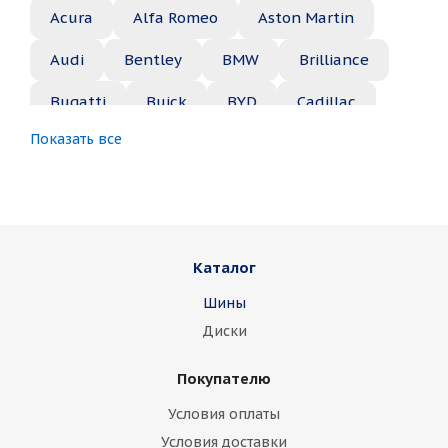
Acura
Alfa Romeo
Aston Martin
Audi
Bentley
BMW
Brilliance
Bugatti
Buick
BYD
Cadillac
Показать все
Changan
Chery
Chevrolet
Chrysler
Citroen
Daewoo
Daihatsu
Datsun
Dodge
Каталог
Dongfeng
FAW
Ferrari
Fiat
Шины
Fisker
Ford
Foton
GAC
Диски
Geely
Genesis
GMC
Great Wall
Покупателю
Haima
Haval
Holden
Honda
Условия оплаты
Hummer
Hyundai
Infiniti
Isuzu
Условия доставки