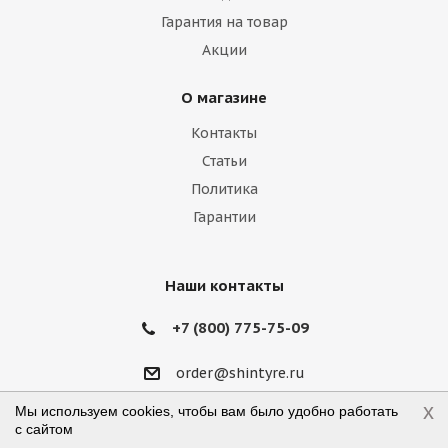
Гарантия на товар
Iveco
Jac
Jaguar
Jeep
Kia
Акции
Lamborghini
Lancia
Land Rover
О магазине
Lexus
Lifan
Lincoln
Lotus
Контакты
Marussia
Maserati
Maybach
Статьи
Политика
Mazda
McLaren
Mercedes
Гарантии
Mercury
MG
Mini
Mitsubishi
Nissan
Noble
Opel
Peugeot
Наши контакты
Plymouth
Pontiac
Porsche
+7 (800) 775-75-09
Ravon
Renault
Rolls-Royce
order@shintyre.ru
x
Rover
Saab
Saturn
Scion
Мы используем cookies, чтобы вам было удобно работать
г. Москва, ул. Талалихина, д.41, стр.19
с сайтом
Режим работы: пн-пт 10:00—18:00,