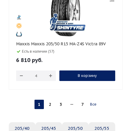
Maxxis Maxxis 205/50 R15 MA-Z4S Victra 89V
Есть в наличии (57)
6 810
руб.
В корзину
1
2
3
7
Все
205/40
205/45
205/50
205/55