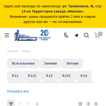
Адрес для проезда по навигатору:
ул. Талалихина, 41, стр.
19 на Территории завода «Микоян».
Внимание: шины продаются кратно 2 или в спарке,
другое кол-во — по согласованию.
0
Главная
-
Шины
-
Всесезонная
Зимняя
Летняя
R12
R12C
R13
R13C
R14
R14C
R15
R15C
R16
R16C
Показать все
R17
R18
R19
R20
R21
R22