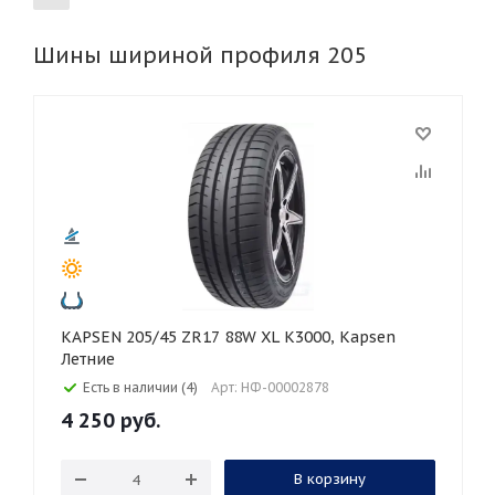
Шины шириной профиля 205
155
165
185
195
215
225
235
245
255
265
275
285
295
305
315
325
30
35
40
45
45
50
55
60
65
70
75
80
KAPSEN 205/45 ZR17 88W XL K3000, Kapsen
Летние
Есть в наличии (4)
Арт: НФ-00002878
4 250
руб.
В корзину