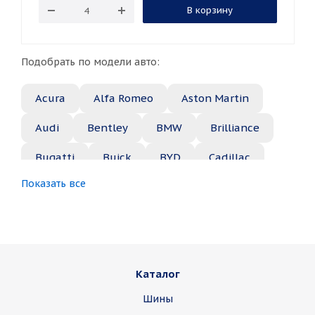
В корзину
Подобрать по модели авто:
Acura
Alfa Romeo
Aston Martin
Audi
Bentley
BMW
Brilliance
Bugatti
Buick
BYD
Cadillac
Показать все
Changan
Chery
Chevrolet
Chrysler
Citroen
Daewoo
Daihatsu
Datsun
Dodge
Каталог
Dongfeng
FAW
Ferrari
Fiat
Шины
Fisker
Ford
Foton
GAC