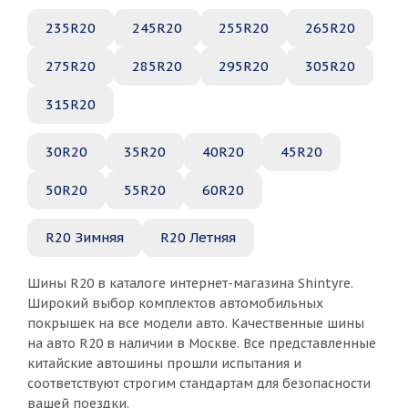
235R20
245R20
255R20
265R20
275R20
285R20
295R20
305R20
315R20
30R20
35R20
40R20
45R20
50R20
55R20
60R20
R20 Зимняя
R20 Летняя
Шины R20 в каталоге интернет-магазина Shintyre.
Широкий выбор комплектов автомобильных
покрышек на все модели авто. Качественные шины
на авто R20 в наличии в Москве. Все представленные
китайские автошины прошли испытания и
соответствуют строгим стандартам для безопасности
вашей поездки.