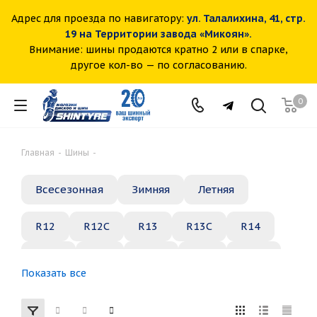
Адрес для проезда по навигатору:
ул. Талалихина, 41, стр.
19 на Территории завода «Микоян».
Внимание: шины продаются кратно 2 или в спарке,
другое кол-во — по согласованию.
0
Главная
-
Шины
-
Всесезонная
Зимняя
Летняя
R12
R12C
R13
R13C
R14
R14C
R15
R15C
R16
R16C
Показать все
R17
R18
R19
R21
R22