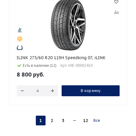
ILINK 275/60 R20 119H Speedking 07, iLINK
Есть в наличии (12)
Арт: НФ-00002410
8 800
руб.
В корзину
1
2
3
12
Все