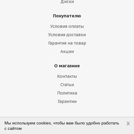
Диски
Geely
Genesis
GMC
Great Wall
Покупателю
Haima
Haval
Holden
Honda
Условия оплаты
Hummer
Hyundai
Infiniti
Isuzu
Условия доставки
Гарантия на товар
Iveco
Jac
Jaguar
Jeep
Kia
Акции
Lamborghini
Lancia
Land Rover
О магазине
Lexus
Lifan
Lincoln
Lotus
Контакты
Marussia
Maserati
Maybach
Статьи
Политика
Mazda
McLaren
Mercedes
Гарантии
Mercury
MG
Mini
Mitsubishi
Nissan
Noble
Opel
Peugeot
Наши контакты
x
Мы используем cookies, чтобы вам было удобно работать
с сайтом
Plymouth
Pontiac
Porsche