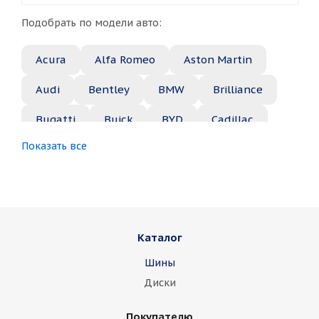
Подобрать по модели авто:
Acura
Alfa Romeo
Aston Martin
Audi
Bentley
BMW
Brilliance
Bugatti
Buick
BYD
Cadillac
Показать все
Changan
Chery
Chevrolet
Chrysler
Citroen
Daewoo
Daihatsu
Datsun
Dodge
Каталог
Dongfeng
FAW
Ferrari
Fiat
Шины
Fisker
Ford
Foton
GAC
Диски
Geely
Genesis
GMC
Great Wall
Покупателю