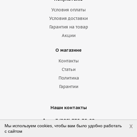
Haima
Haval
Holden
Honda
Условия оплаты
Hummer
Hyundai
Infiniti
Isuzu
Условия доставки
Гарантия на товар
Iveco
Jac
Jaguar
Jeep
Kia
Акции
Lamborghini
Lancia
Land Rover
О магазине
Lexus
Lifan
Lincoln
Lotus
Контакты
Marussia
Maserati
Maybach
Статьи
Политика
Mazda
McLaren
Mercedes
Гарантии
Mercury
MG
Mini
Mitsubishi
Nissan
Noble
Opel
Peugeot
Наши контакты
Plymouth
Pontiac
Porsche
+7 (800) 775-75-09
x
Мы используем cookies, чтобы вам было удобно работать
с сайтом
Ravon
Renault
Rolls-Royce
order@shintyre.ru