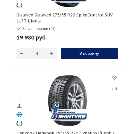
Gislaved Gislaved 275/55 R20 SpikeControl SUV
117T Шипы
Есть в наличии (48)
19 980
руб.
В корзину
Hankook Hankook 255/55 R20 DynaPro I*Cept X