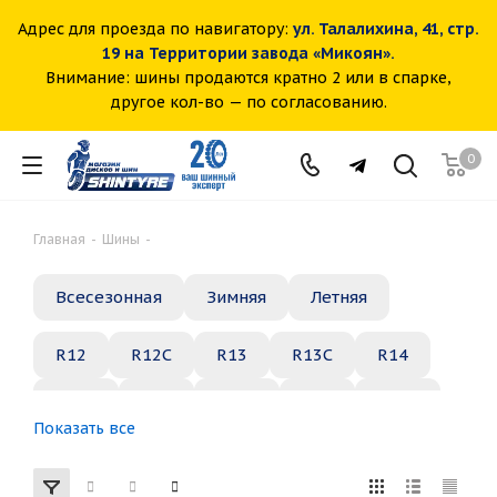
Адрес для проезда по навигатору:
ул. Талалихина, 41, стр.
19 на Территории завода «Микоян».
Внимание: шины продаются кратно 2 или в спарке,
другое кол-во — по согласованию.
0
Главная
-
Шины
-
Всесезонная
Зимняя
Летняя
R12
R12C
R13
R13C
R14
R14C
R15
R15C
R16
R16C
Показать все
R17
R18
R19
R20
R21
R22