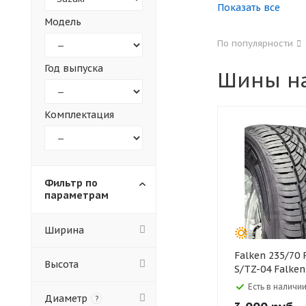
Показать все
Модель
155
165
По популярности
305
315
Год выпуска
Шины на
30
35
Комплектация
Фильтр по
параметрам
Ширина
Falken 235/70 R16 104S
Высота
S/TZ-04 Falken
Есть в наличии
Диаметр
?