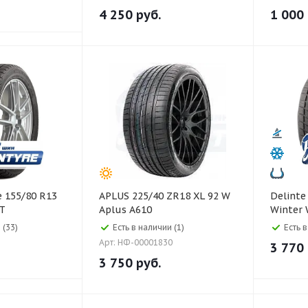
4 250
руб.
1 000
APLUS 225/40 ZR18 XL 92 W
Delinte Delinte 185/60 R1
T
Aplus A610
Winter
 (33)
Есть в наличии (1)
Есть 
Арт: НФ-00001830
3 770
3 750
руб.