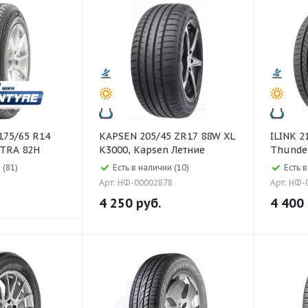
KAPSEN 205/45 ZR17 88W XL
ILINK 215/45 ZR18 93W XL
TRA 82H
K3000, Kapsen Летние
Thunder
 (81)
Есть в наличии (10)
Есть в
Арт: НФ-00002878
Арт: НФ-
4 250
руб.
4 400