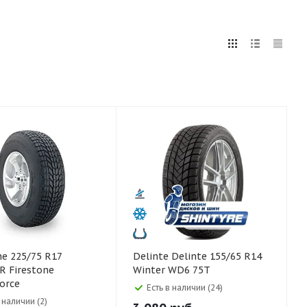
5
255
265
275
285
295
75
80
5 R17
Delinte Delinte 155/65 R14
tone
Winter WD6 75T
orce
Есть в наличии (24)
 наличии (2)