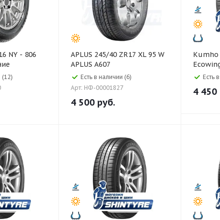
APLUS 245/40 ZR17 XL 95 W
Kumho Kumho 155/65 R1
ние
APLUS A607
Ecowing
 (12)
Есть в наличии (6)
Есть 
0
Арт: НФ-00001827
4 450
4 500
руб.