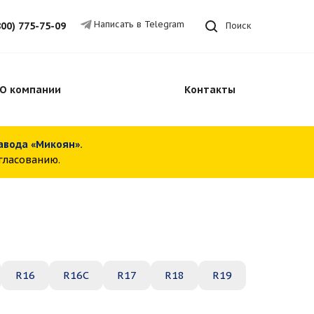
Написать в Telegram
800) 775-75-09
Поиск
О компании
Контакты
завода «Микоян».
огласованию.
R16
R16C
R17
R18
R19