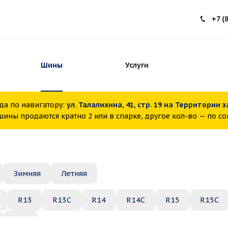
+7 (
Шины
Услуги
да по навигатору:
ул. Талалихина, 41, стр. 19 на Территории 
ины продаются кратно 2 или в спарке, другое кол-во — по с
Зимняя
Летняя
R13
R13C
R14
R14C
R15
R15C
R22