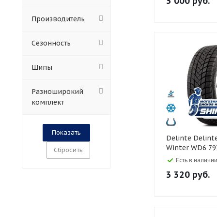
3 000
руб.
Производитель
Сезонность
Шипы
Разноширокий
комплект
Delinte Delinte 155/80 R13
Winter WD6 79
Сбросить
Есть в наличии
3 320
руб.