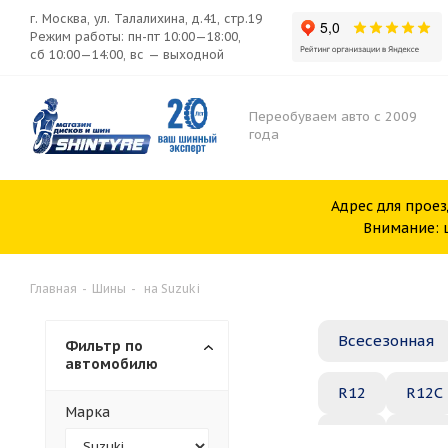
г. Москва, ул. Талалихина, д.41, стр.19
Режим работы: пн-пт 10:00—18:00,
сб 10:00—14:00, вс — выходной
Переобуваем авто с 2009
года
Адрес для проез
Внимание: ш
Главная
-
Шины
-
на Suzuki
Всесезонная
Фильтр по
автомобилю
R12
R12C
Марка
R20
R21