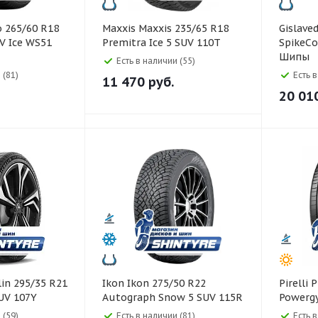
Maxxis Maxxis 235/65 R18
Gislaved Gislaved 265/50 
V Ice WS51
Premitra Ice 5 SUV 110T
SpikeCo
Шипы
Есть в наличии (55)
 (81)
Есть 
11 470
руб.
20 01
Ikon Ikon 275/50 R22
Pirelli Pirelli 225/55 R18
SUV 107Y
Autograph Snow 5 SUV 115R
Powerg
 (59)
Есть в наличии (81)
Есть 