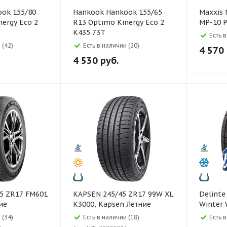
Hankook Hankook 155/65
Maxxis Maxxis 185/65 R15
ergy Eco 2
R13 Optimo Kinergy Eco 2
MP-10 
K435 73T
Есть 
 (42)
Есть в наличии (20)
4 570
4 530
руб.
KAPSEN 245/45 ZR17 99W XL
Delinte Delinte 195/45 R1
ие
K3000, Kapsen Летние
Winter
 (34)
Есть в наличии (18)
Есть 