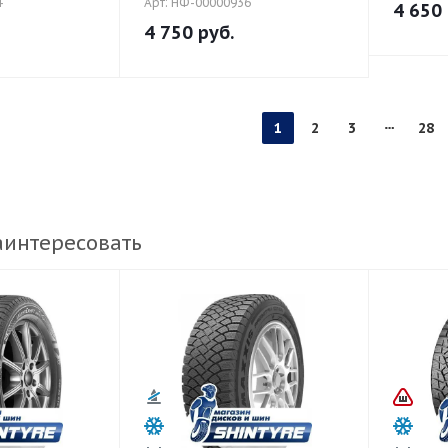
4
Арт: НФ-00000936
4 650
4 750
руб.
1
2
3
28
аинтересовать