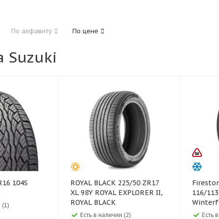
185
195
205
215
225
235
24
По алфавиту
По цене
325
 Suzuki
40
45
45
50
55
60
65
70
ROYAL BLACK 225/50 ZR17
Firestone 225/7
XL 98Y ROYAL EXPLORER II,
116/113R Fires
ROYAL BLACK
Winterf
 (1)
Есть в наличии (2)
Есть в