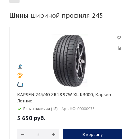
Шины шириной профиля 245
155
165
185
195
205
215
225
235
255
265
275
285
295
305
315
325
30
35
40
45
45
50
55
60
65
70
75
80
KAPSEN 245/40 ZR18 97W XL K3000, Kapsen
Летние
Есть в наличии (18)
Арт: НФ-00000935
5 650
руб.
В корзину