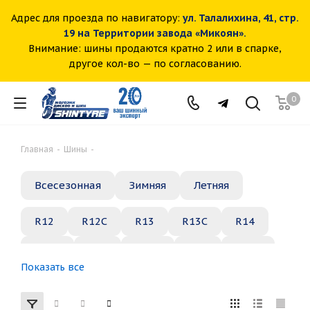
Адрес для проезда по навигатору:
ул. Талалихина, 41, стр.
19 на Территории завода «Микоян».
Внимание: шины продаются кратно 2 или в спарке,
другое кол-во — по согласованию.
0
Главная
-
Шины
-
Всесезонная
Зимняя
Летняя
R12
R12C
R13
R13C
R14
R14C
R15
R15C
R16
R16C
Показать все
R17
R18
R19
R20
R21
R22