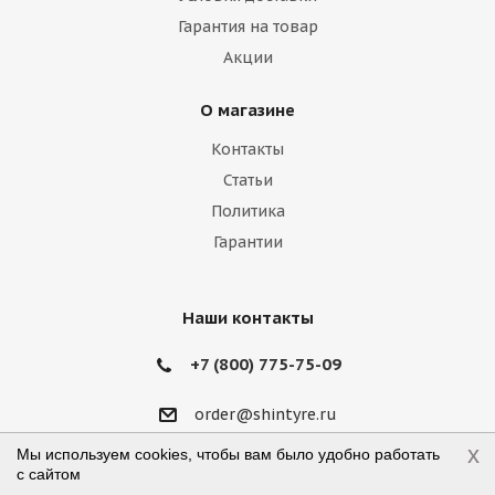
Гарантия на товар
Iveco
Jac
Jaguar
Jeep
Kia
Акции
Lamborghini
Lancia
Land Rover
О магазине
Lexus
Lifan
Lincoln
Lotus
Контакты
Marussia
Maserati
Maybach
Статьи
Политика
Mazda
McLaren
Mercedes
Гарантии
Mercury
MG
Mini
Mitsubishi
Nissan
Noble
Opel
Peugeot
Наши контакты
Plymouth
Pontiac
Porsche
+7 (800) 775-75-09
Ravon
Renault
Rolls-Royce
order@shintyre.ru
x
Rover
Saab
Saturn
Scion
Мы используем cookies, чтобы вам было удобно работать
г. Москва, ул. Талалихина, д.41, стр.19
с сайтом
Режим работы: пн-пт 10:00—18:00,