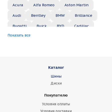
Acura
Alfa Romeo
Aston Martin
Audi
Bentley
BMW
Brilliance
Bugatti
Buick
BYD
Cadillac
Показать все
Changan
Chery
Chevrolet
Chrysler
Citroen
Daewoo
Daihatsu
Datsun
Dodge
Каталог
Dongfeng
FAW
Ferrari
Fiat
Шины
Fisker
Ford
Foton
GAC
Диски
Geely
Genesis
GMC
Great Wall
Покупателю
Haima
Haval
Holden
Honda
Условия оплаты
Hummer
Hyundai
Infiniti
Isuzu
Условия доставки