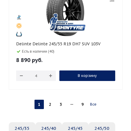
Delinte Delinte 245/55 R19 DH7 SUV 103V
Есть в наличии (40)
8 890
руб.
В корзину
1
2
3
9
Все
245/35
245/40
245/45
245/50