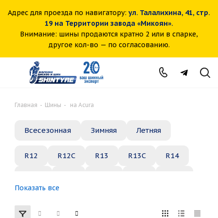
Адрес для проезда по навигатору:
ул. Талалихина, 41, стр.
19 на Территории завода «Микоян».
Внимание: шины продаются кратно 2 или в спарке,
другое кол-во — по согласованию.
Главная
-
Шины
-
на Acura
Всесезонная
Зимняя
Летняя
R12
R12C
R13
R13C
R14
R14C
R15
R15C
R16
R16C
Показать все
R17
R18
R19
R20
R21
R22