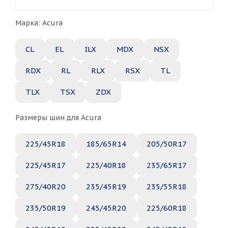
Марка: Acura
CL
EL
ILX
MDX
NSX
RDX
RL
RLX
RSX
TL
TLX
TSX
ZDX
Размеры шин для Acura
225/45R18
185/65R14
205/50R17
225/45R17
225/40R18
235/65R17
275/40R20
235/45R19
235/55R18
235/50R19
245/45R20
225/60R18