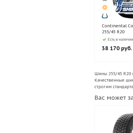
Continental Continental
255/45 R20
ContiSportCon
Есть в наличии
38 170
руб.
Шины 255/45 R20 
Качественные шин
строгим стандарт
Вас может з