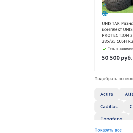
UNISTAR Разноширокий
комплект UNIS
PROTECTION 25
285/35 105H R
Есть в наличии
50 500
руб.
Подобрать по мод
Acura
Alf
Cadillac
C
Dongfeng
Показать все
Great Wall