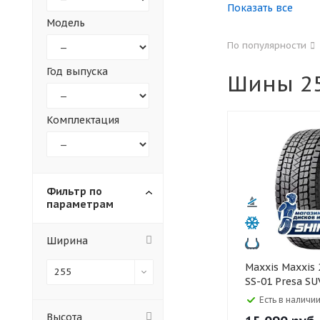
Показать все
Модель
155
165
По популярности
305
315
Год выпуска
Шины 25
30
35
Комплектация
Фильтр по
параметрам
Ширина
Maxxis Maxxis 255/45 R20
255
SS-01 Presa SU
Есть в наличии
Высота