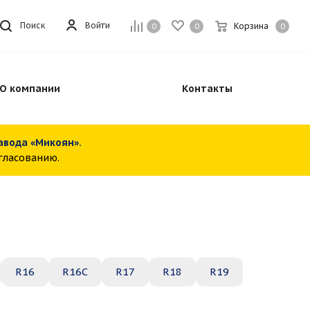
Войти
Поиск
Корзина
0
0
0
О компании
Контакты
завода «Микоян».
огласованию.
R16
R16C
R17
R18
R19