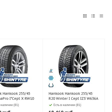
5
255
265
275
285
295
80
5/45
Hankook Hankook 255/45
aPro I*Cept X RW10
R20 Winter I Cept IZ3 W636A
105T
в наличии (81)
Есть в наличии (81)