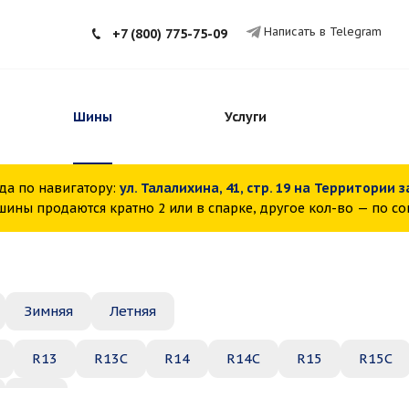
Написать в Telegram
+7 (800) 775-75-09
Шины
Услуги
да по навигатору:
ул. Талалихина, 41, стр. 19 на Территории 
ины продаются кратно 2 или в спарке, другое кол-во — по с
Зимняя
Летняя
R13
R13C
R14
R14C
R15
R15C
R22