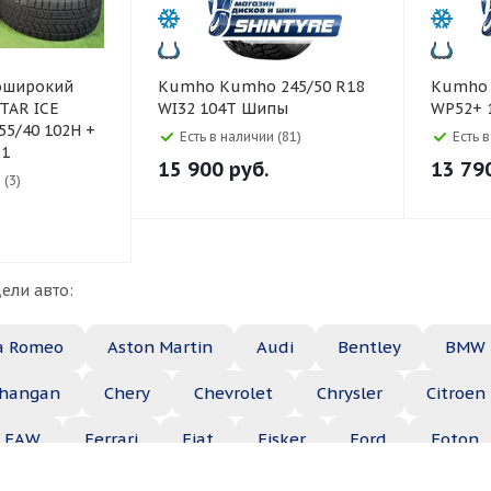
Kumho Kumho 245/50 R18
Kumho Kumho 235/50 R1
TAR ICE
WI32 104T Шипы
WP52+ 
5/40 102H +
Есть в наличии (81)
Есть 
21
15 900
руб.
13 79
 (3)
ели авто:
a Romeo
Aston Martin
Audi
Bentley
BMW
hangan
Chery
Chevrolet
Chrysler
Citroen
FAW
Ferrari
Fiat
Fisker
Ford
Foton
Haima
Haval
Holden
Honda
Hummer