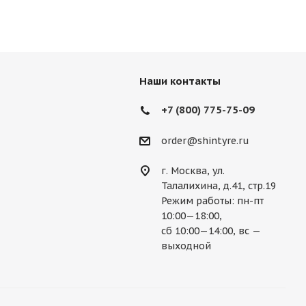
Lexus
Lifan
Lincoln
Lotus
des
Mercury
MG
Mini
Mitsubishi
Наши контакты
Porsche
Ravon
Renault
Rolls-Royce
+7 (800) 775-75-09
Ssang Yong
Subaru
Suzuki
Tesla
order@shintyre.ru
г. Москва, ул.
Талалихина, д.41, стр.19
Режим работы: пн-пт
10:00—18:00,
сб 10:00—14:00, вс —
выходной