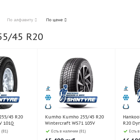
185
195
205
215
225
235
24
По алфавиту
По цене
325
5/45 R20
40
45
50
55
60
65
70
75
Kumho Kumho 255/45 R20
Hankook Hankook 25
V 101Q
Wintercraft WS71 105V
R20 Dyn
101T
 (81)
Есть в наличии (81)
Есть 