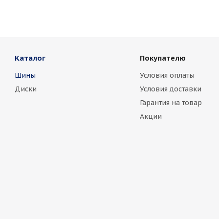
Jaguar
Je
Marussia
Каталог
Покупателю
Nissan
No
Шины
Условия оплаты
Rover
Saa
Диски
Условия доставки
Toyota
Vo
Гарантия на товар
Акции