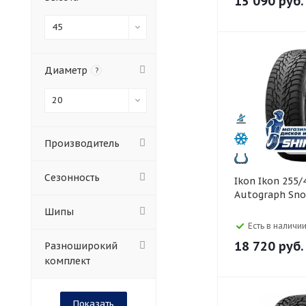
15 090
руб.
45
Диаметр
?
20
Производитель
Сезонность
Ikon Ikon 255/45 R20
Autograph Sno
Шипы
Есть в наличии
18 720
руб.
Разноширокий
комплект