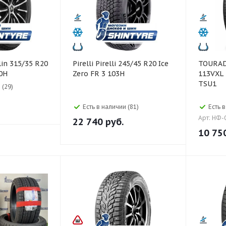
Pirelli Pirelli 245/45 R20 Ice
TOURADOR 285
0H
Zero FR 3 103H
113VXL 
TSU1
 (29)
Есть в наличии (81)
Есть 
Арт: НФ-
22 740
руб.
10 75