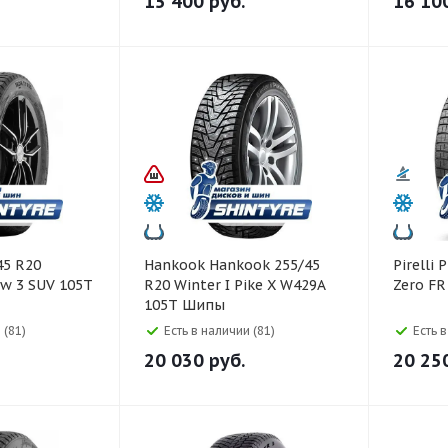
15 400
руб.
16 10
Hankook Hankook 255/45
Pirelli Pirelli 255/45 R20 Ice
w 3 SUV 105T
R20 Winter I Pike X W429A
Zero FR
105T Шипы
 (81)
Есть в наличии (81)
Есть 
20 030
руб.
20 25