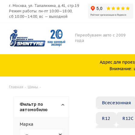
г. Москва, ул. Талалихина, д.41, стр.19
Режим работы: пн-пт 10:00—18:00,
сб 10:00—14:00, вс — выходной
Переобуваем авто с 2009
года
Адрес для проез
Внимание: ш
Главная
-
Шины
-
Всесезонная
Фильтр по
автомобилю
R12
R12C
Марка
R20
R21