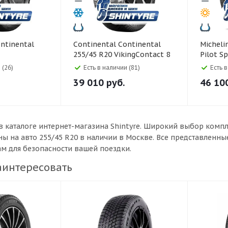
Continental Continental
Michelin Michelin 255/45
255/45 R20 VikingContact 8
Pilot S
tact 7 105Y
105T
 (26)
Есть в наличии (81)
Есть 
39 010
руб.
46 10
в каталоге интернет-магазина Shintyre. Широкий выбор комп
ы на авто 255/45 R20 в наличии в Москве. Все представленн
ам для безопасности вашей поездки.
аинтересовать