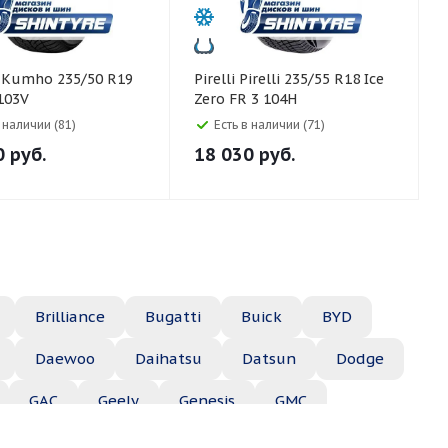
9
Pirelli Pirelli 235/55 R18 Ice
103V
Zero FR 3 104H
в наличии (81)
Есть в наличии (71)
0
руб.
18 030
руб.
Brilliance
Bugatti
Buick
BYD
Daewoo
Daihatsu
Datsun
Dodge
GAC
Geely
Genesis
GMC
Hyundai
Infiniti
Isuzu
Iveco
Jac