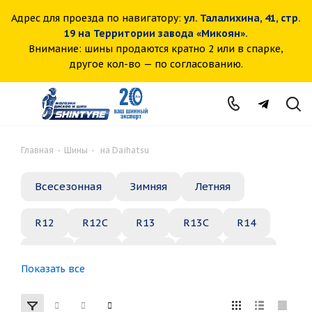
Адрес для проезда по навигатору:
ул. Талалихина, 41, стр.
19 на Территории завода «Микоян».
Внимание: шины продаются кратно 2 или в спарке,
другое кол-во — по согласованию.
Главная
-
Шины
-
на Daihatsu
Всесезонная
Зимняя
Летняя
R12
R12C
R13
R13C
R14
R14C
R15
R15C
R16
R16C
Показать все
R17
R18
R19
R20
R21
R22