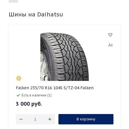
Шины на Daihatsu
155
165
185
195
205
215
225
235
245
255
265
275
285
295
305
315
325
30
35
40
45
45
50
55
60
65
70
75
80
Falken 235/70 R16 104S S/TZ-04 Falken
Есть в наличии (1)
3 000
руб.
В корзину