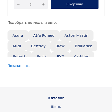
В корзину
Подобрать по модели авто:
Acura
Alfa Romeo
Aston Martin
Audi
Bentley
BMW
Brilliance
Bugatti
Buick
BYD
Cadillac
Показать все
Changan
Chery
Chevrolet
Chrysler
Citroen
Daewoo
Daihatsu
Datsun
Dodge
Каталог
Dongfeng
FAW
Ferrari
Fiat
Шины
Fisker
Ford
Foton
GAC