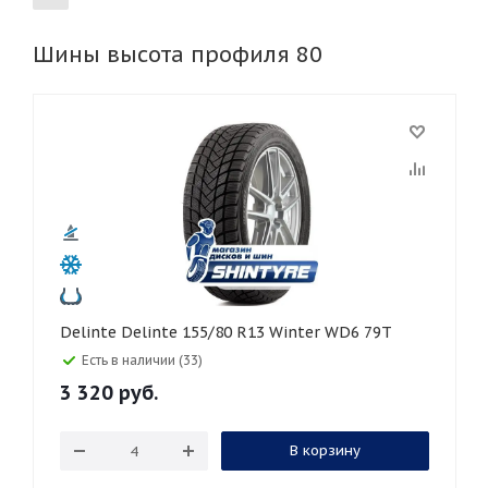
Шины высота профиля 80
155
165
185
195
205
215
225
235
245
255
265
275
285
295
305
315
325
30
35
40
45
45
50
55
60
65
70
75
Delinte Delinte 155/80 R13 Winter WD6 79T
Есть в наличии (33)
3 320
руб.
В корзину