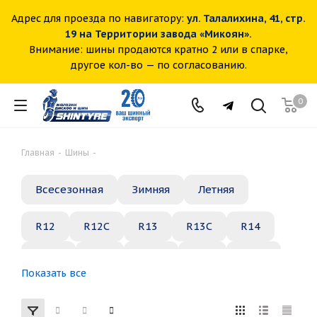
Адрес для проезда по навигатору:
ул. Талалихина, 41, стр.
19 на Территории завода «Микоян».
Внимание: шины продаются кратно 2 или в спарке,
другое кол-во — по согласованию.
0
Главная
-
Шины
-
Всесезонная
Зимняя
Летняя
R12
R12C
R13
R13C
R14
R14C
R15
R15C
R16
R16C
Показать все
R17
R18
R19
R20
R21
R22