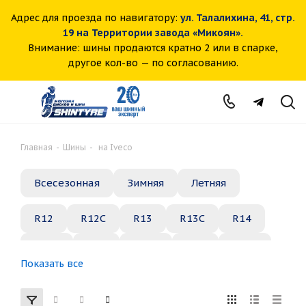
Адрес для проезда по навигатору:
ул. Талалихина, 41, стр.
19 на Территории завода «Микоян».
Внимание: шины продаются кратно 2 или в спарке,
другое кол-во — по согласованию.
Главная
-
Шины
-
на Iveco
Всесезонная
Зимняя
Летняя
R12
R12C
R13
R13C
R14
R14C
R15
R15C
R16
R16C
Показать все
R17
R18
R19
R20
R21
R22