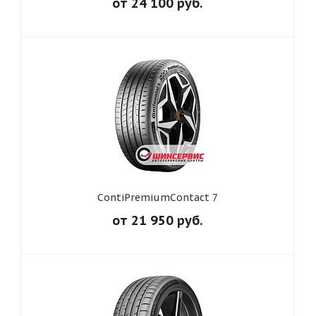
от
24 100
руб.
ContiPremiumContact 7
от
21 950
руб.