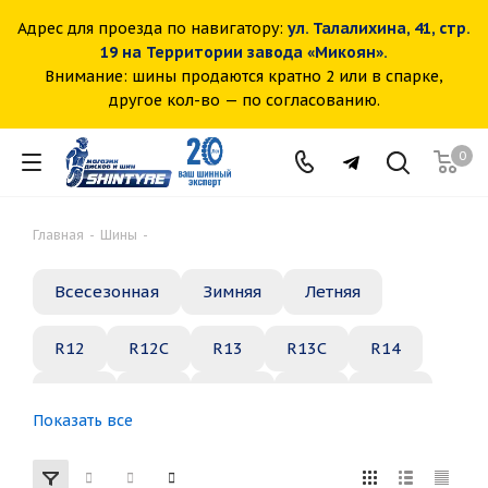
Адрес для проезда по навигатору:
ул. Талалихина, 41, стр.
19 на Территории завода «Микоян».
Внимание: шины продаются кратно 2 или в спарке,
другое кол-во — по согласованию.
0
Главная
-
Шины
-
Всесезонная
Зимняя
Летняя
R12
R12C
R13
R13C
R14
R14C
R15
R15C
R16
R16C
Показать все
R17
R18
R19
R20
R21
R22