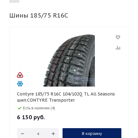
Шины 185/75 R16C
155
165
185
195
205
215
225
235
245
255
265
275
285
295
305
315
325
30
35
40
45
45
50
55
60
65
70
75
80
Contyre 185/75 R16C 104/102Q TL All Seasons
шип.CONTYRE Transporter
Есть в наличии (4)
6 150
руб.
В корзину