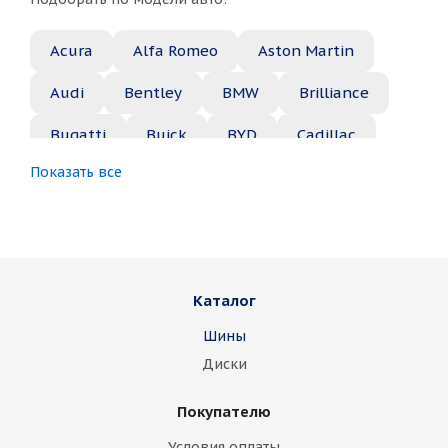
Acura
Alfa Romeo
Aston Martin
Audi
Bentley
BMW
Brilliance
Bugatti
Buick
BYD
Cadillac
Показать все
Changan
Chery
Chevrolet
Chrysler
Citroen
Daewoo
Daihatsu
Datsun
Dodge
Каталог
Dongfeng
FAW
Ferrari
Fiat
Шины
Fisker
Ford
Foton
GAC
Диски
Geely
Genesis
GMC
Great Wall
Покупателю
Haima
Haval
Holden
Honda
Условия оплаты