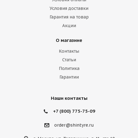
Hummer
Hyundai
Infiniti
Isuzu
Условия доставки
Гарантия на товар
Iveco
Jac
Jaguar
Jeep
Kia
Акции
Lamborghini
Lancia
Land Rover
О магазине
Lexus
Lifan
Lincoln
Lotus
Контакты
Marussia
Maserati
Maybach
Статьи
Политика
Mazda
McLaren
Mercedes
Гарантии
Mercury
MG
Mini
Mitsubishi
Nissan
Noble
Opel
Peugeot
Наши контакты
Plymouth
Pontiac
Porsche
+7 (800) 775-75-09
Ravon
Renault
Rolls-Royce
order@shintyre.ru
Rover
Saab
Saturn
Scion