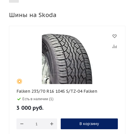
Шины на Skoda
155
165
185
195
205
215
225
235
245
255
265
275
285
295
305
315
325
30
35
40
45
45
50
55
60
65
70
75
80
Falken 235/70 R16 104S S/TZ-04 Falken
Есть в наличии (1)
3 000
руб.
В корзину