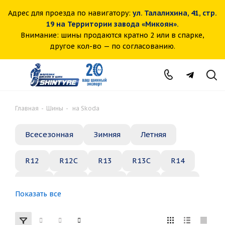
Адрес для проезда по навигатору:
ул. Талалихина, 41, стр.
19 на Территории завода «Микоян».
Внимание: шины продаются кратно 2 или в спарке,
другое кол-во — по согласованию.
Главная
-
Шины
-
на Skoda
Всесезонная
Зимняя
Летняя
R12
R12C
R13
R13C
R14
R14C
R15
R15C
R16
R16C
Показать все
R17
R18
R19
R20
R21
R22