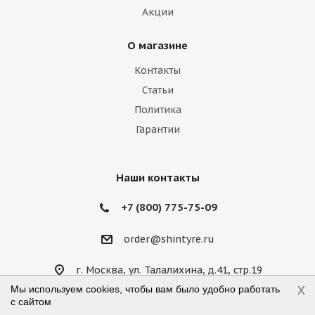
Акции
О магазине
Контакты
Статьи
Политика
Гарантии
Наши контакты
+7 (800) 775-75-09
order@shintyre.ru
г. Москва, ул. Талалихина, д.41, стр.19
Режим работы: пн-пт 10:00—18:00,
x
Мы используем cookies, чтобы вам было удобно работать
сб 10:00—14:00, вс — выходной
с сайтом