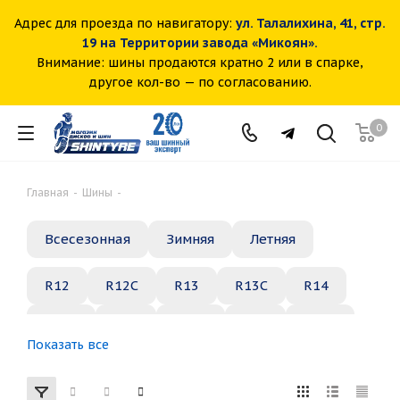
Адрес для проезда по навигатору:
ул. Талалихина, 41, стр.
19 на Территории завода «Микоян».
Внимание: шины продаются кратно 2 или в спарке,
другое кол-во — по согласованию.
0
Главная
-
Шины
-
Всесезонная
Зимняя
Летняя
R12
R12C
R13
R13C
R14
R14C
R15
R15C
R16
R16C
Показать все
R17
R18
R19
R20
R21
R22