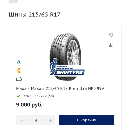
Шины 215/65 R17
155
165
185
195
205
215
225
235
245
255
265
275
285
295
305
315
325
30
35
40
45
45
50
55
60
65
70
75
80
Maxxis Maxxis 215/65 R17 Premitra HP5 99V
Есть в наличии (58)
9 000
руб.
В корзину