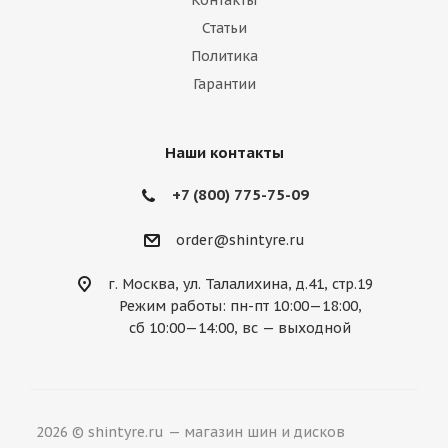
Контакты
Marussia
Maserati
Maybach
Статьи
Политика
Mazda
McLaren
Mercedes
Гарантии
Mercury
MG
Mini
Mitsubishi
Nissan
Noble
Opel
Peugeot
Наши контакты
Plymouth
Pontiac
Porsche
+7 (800) 775-75-09
Ravon
Renault
Rolls-Royce
order@shintyre.ru
Rover
Saab
Saturn
Scion
г. Москва, ул. Талалихина, д.41, стр.19
Режим работы: пн-пт 10:00—18:00,
Seat
Skoda
Smart
Ssang Yong
сб 10:00—14:00, вс — выходной
Subaru
Suzuki
Tesla
Toyota
Volkswagen
Volvo
ВАЗ
ГАЗ
2026 © shintyre.ru — магазин шин и дисков
УАЗ