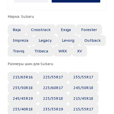
Марка: Subaru
Baja
Crosstrack
Exiga
Forester
Impreza
Legacy
Levorg
Outback
Traviq
Tribeca
WRX
XV
Размеры шин для Subaru
215/65R16
225/55R17
235/55R17
235/50R18
225/60R17
245/50R18
245/45R19
225/55R18
215/45R18
235/40R18
235/35R19
215/55R17