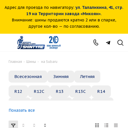
Адрес для проезда по навигатору:
ул. Талалихина, 41, стр.
19 на Территории завода «Микоян».
Внимание: шины продаются кратно 2 или в спарке,
другое кол-во — по согласованию.
Главная
-
Шины
-
на Subaru
Всесезонная
Зимняя
Летняя
R12
R12C
R13
R13C
R14
R14C
R15
R15C
R16
R16C
Показать все
R17
R18
R19
R20
R21
R22