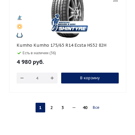
Kumho Kumho 175/65 R14 Ecsta HS52 82H
Есть в наличии (36)
4 980
руб.
В корзину
1
2
3
40
Все