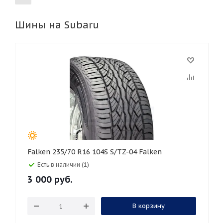
Шины на Subaru
155
165
185
195
205
215
225
235
245
255
265
275
285
295
305
315
325
30
35
40
45
45
50
55
60
65
70
75
80
Falken 235/70 R16 104S S/TZ-04 Falken
Есть в наличии (1)
3 000
руб.
В корзину