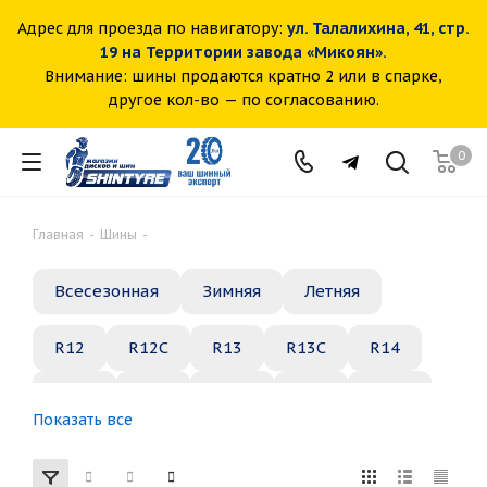
Адрес для проезда по навигатору:
ул. Талалихина, 41, стр.
19 на Территории завода «Микоян».
Внимание: шины продаются кратно 2 или в спарке,
другое кол-во — по согласованию.
0
Главная
-
Шины
-
Всесезонная
Зимняя
Летняя
R12
R12C
R13
R13C
R14
R14C
R15
R15C
R16
R16C
Показать все
R17
R18
R19
R20
R21
R22