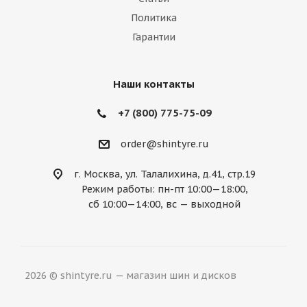
Политика
Mazda
McLaren
Mercedes
Гарантии
Mercury
MG
Mini
Mitsubishi
Nissan
Noble
Opel
Peugeot
Наши контакты
Plymouth
Pontiac
Porsche
+7 (800) 775-75-09
Ravon
Renault
Rolls-Royce
order@shintyre.ru
Rover
Saab
Saturn
Scion
г. Москва, ул. Талалихина, д.41, стр.19
Режим работы: пн-пт 10:00—18:00,
Seat
Skoda
Smart
Ssang Yong
сб 10:00—14:00, вс — выходной
Subaru
Suzuki
Tesla
Toyota
Volkswagen
Volvo
ВАЗ
ГАЗ
2026 © shintyre.ru — магазин шин и дисков
УАЗ