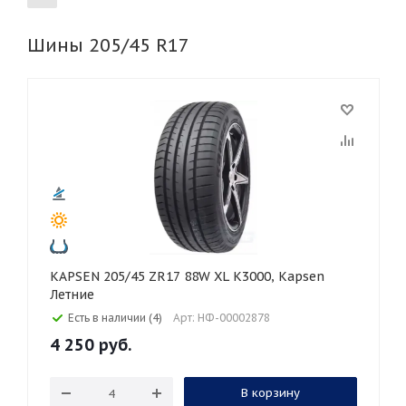
Шины 205/45 R17
155
165
185
195
205
215
225
235
245
255
265
275
285
295
305
315
325
30
35
40
45
50
55
60
65
70
75
80
KAPSEN 205/45 ZR17 88W XL K3000, Kapsen
Летние
Есть в наличии (4)
Арт: НФ-00002878
4 250
руб.
В корзину