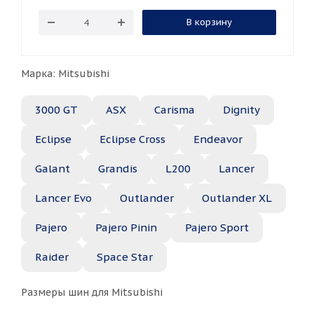
В корзину
Марка: Mitsubishi
3000 GT
ASX
Carisma
Dignity
Eclipse
Eclipse Cross
Endeavor
Galant
Grandis
L200
Lancer
Lancer Evo
Outlander
Outlander XL
Pajero
Pajero Pinin
Pajero Sport
Raider
Space Star
Размеры шин для Mitsubishi