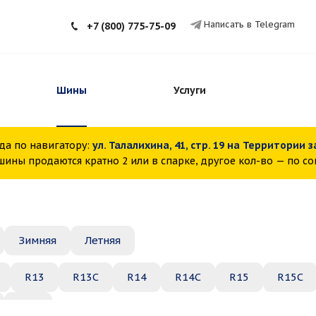
Написать в Telegram
+7 (800) 775-75-09
Шины
Услуги
да по навигатору:
ул. Талалихина, 41, стр. 19 на Территории 
ины продаются кратно 2 или в спарке, другое кол-во — по с
Зимняя
Летняя
R13
R13C
R14
R14C
R15
R15C
R22