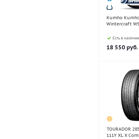
Kumho Kumho 265/40 R22
Wintercraft W
Есть в наличии
18 550
руб.
TOURADOR 285/40 ZR23
111Y XL X Comf