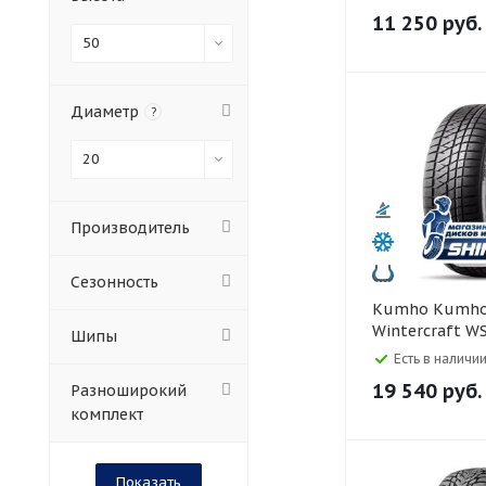
11 250
руб.
50
Диаметр
?
20
Производитель
Сезонность
Kumho Kumho 265/50 R20
Wintercraft W
Шипы
Есть в наличии
19 540
руб.
Разноширокий
комплект