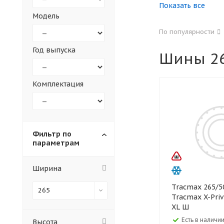
Показать все
Модель
155
165
По популярности
305
315
Год выпуска
Шины 26
30
35
Комплектация
Фильтр по
параметрам
Ширина
Tracmax 265/50 R20
265
Tracmax X-Priv
XL Ш
Есть в наличии
Высота