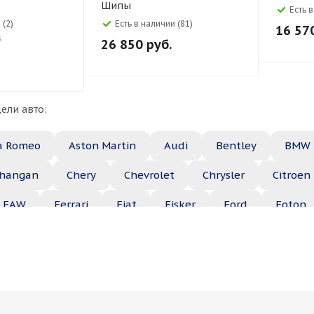
Шипы
110V
Есть 
 (2)
Есть в наличии (81)
16 57
3
26 850
руб.
ели авто:
a Romeo
Aston Martin
Audi
Bentley
BMW
hangan
Chery
Chevrolet
Chrysler
Citroen
FAW
Ferrari
Fiat
Fisker
Ford
Foton
Haima
Haval
Holden
Honda
Hummer
ep
Kia
Lamborghini
Lancia
Land Rover
Maserati
Maybach
Mazda
McLaren
Merce