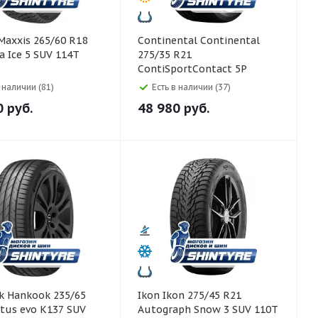
Continental Continental
a Ice 5 SUV 114T
275/35 R21
ContiSportContact 5P
ContiSilent 103Y
в наличии (81)
Есть в наличии (37)
0
руб.
48 980
руб.
5/65
Ikon Ikon 275/45 R21
tus evo K137 SUV
Autograph Snow 3 SUV 110T