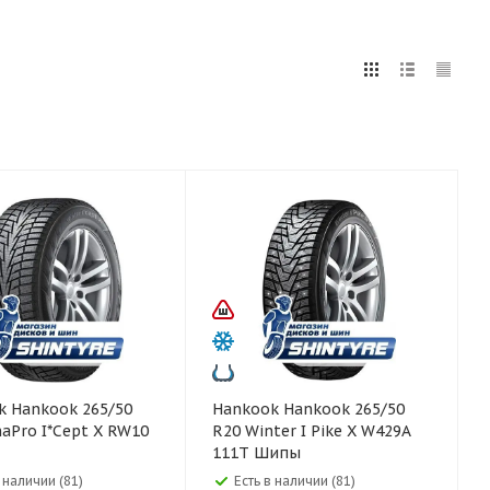
5
255
265
275
285
295
75
80
5/50
Hankook Hankook 265/50
aPro I*Cept X RW10
R20 Winter I Pike X W429A
111T Шипы
в наличии (81)
Есть в наличии (81)