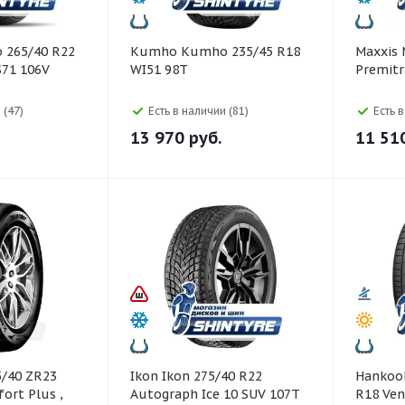
Kumho Kumho 235/45 R18
Maxxis Maxxis 265/60 R18
S71 106V
WI51 98T
Premitr
 (47)
Есть в наличии (81)
Есть 
13 970
руб.
11 51
Ikon Ikon 275/40 R22
Hankook Hankook 23
ort Plus ,
Autograph Ice 10 SUV 107T
R18 Ven