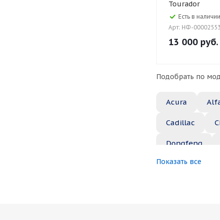
Tourador
Есть в наличии
Арт: НФ-0000255
13 000
руб.
Подобрать по мод
Acura
Alf
Cadillac
C
Dongfeng
Показать все
Great Wall
Jaguar
Je
Marussia