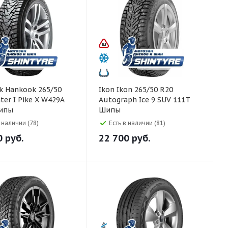
5/50
Ikon Ikon 265/50 R20
ter I Pike X W429A
Autograph Ice 9 SUV 111T
ипы
Шипы
в наличии (78)
Есть в наличии (81)
0
руб.
22 700
руб.