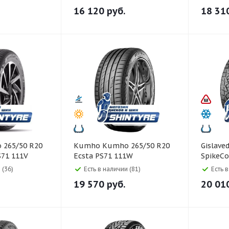
16 120
руб.
18 31
Kumho Kumho 265/50 R20
Gislaved Gislaved 265/50 
S71 111V
Ecsta PS71 111W
SpikeCo
Шипы
 (36)
Есть в наличии (81)
Есть 
19 570
руб.
20 01