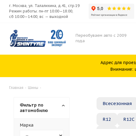
г. Москва, ул. Талалихина, д.41, стр.19
Режим работы: пн-пт 10:00—18:00,
сб 10:00—14:00, вс — выходной
Переобуваем авто с 2009
года
Адрес для проез
Внимание: ш
Главная
-
Шины
-
Всесезонная
Фильтр по
автомобилю
R12
R12C
Марка
R20
R21