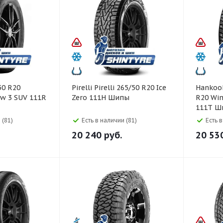
Pirelli Pirelli 265/50 R20 Ice
Hankook Hankook 26
w 3 SUV 111R
Zero 111H Шипы
R20 Win
111T Ш
 (81)
Есть в наличии (81)
Есть 
20 240
руб.
20 53