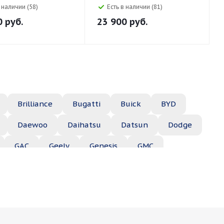
в наличии (58)
Есть в наличии (81)
0
руб.
23 900
руб.
Brilliance
Bugatti
Buick
BYD
Daewoo
Daihatsu
Datsun
Dodge
GAC
Geely
Genesis
GMC
Hyundai
Infiniti
Isuzu
Iveco
Jac
Lexus
Lifan
Lincoln
Lotus
des
Mercury
MG
Mini
Mitsubishi