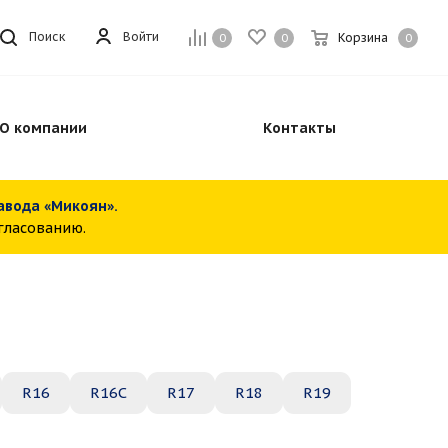
Войти
Поиск
Корзина
0
0
0
О компании
Контакты
завода «Микоян».
огласованию.
R16
R16C
R17
R18
R19