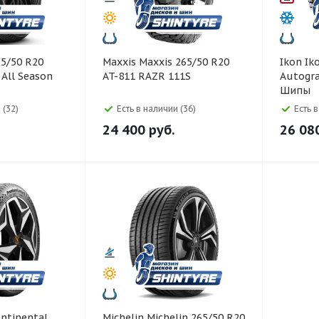
Maxxis Maxxis 265/50 R20
Ikon Ikon 265/50 R20
 All Season
AT-811 RAZR 111S
Autogra
Шипы
 (32)
Есть в наличии (36)
Есть 
24 400
руб.
26 08
Michelin Michelin 265/50 R20