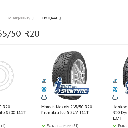
185
195
205
215
225
235
24
По алфавиту
По цене
325
5/50 R20
40
45
45
50
55
60
65
70
Maxxis Maxxis 265/50 R20
Hankook Hankook 26
ilo S500 111T
Premitra Ice 5 SUV 111T
R20 Dyn
107T
 (4)
Есть в наличии (81)
Есть 