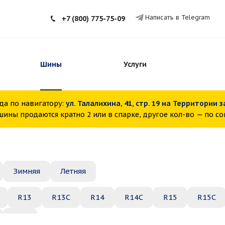
Написать в Telegram
+7 (800) 775-75-09
Шины
Услуги
да по навигатору:
ул. Талалихина, 41, стр. 19 на Территории 
ины продаются кратно 2 или в спарке, другое кол-во — по с
Зимняя
Летняя
R13
R13C
R14
R14C
R15
R15C
R22