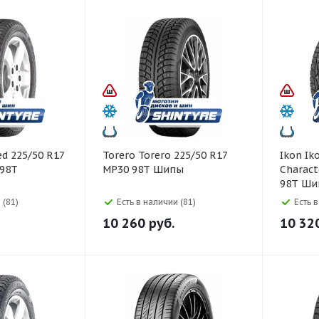
Torero Torero 225/50 R17
Ikon Ikon 225/50 R17
 98T
MP30 98T Шипы
Charact
98T Ши
 (81)
Есть в наличии (81)
Есть 
10 260
руб.
10 32