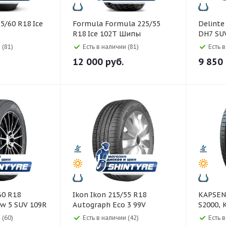
Formula Formula 225/55
Delinte Delinte 265/65 R1
R18 Ice 102T Шипы
DH7 SU
 (81)
Есть в наличии (81)
Есть 
12 000
руб.
9 850
Ikon Ikon 215/55 R18
KAPSEN 265/30 ZR19 93W 
w 5 SUV 109R
Autograph Eco 3 99V
S2000, 
 (60)
Есть в наличии (42)
Есть в