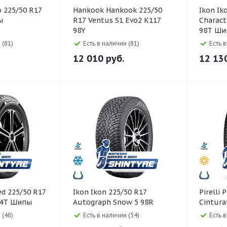
Hankook Hankook 225/50
Ikon Ikon 225/50 R17
ы
R17 Ventus S1 Evo2 K117
Charact
98Y
98T Ши
 (81)
Есть в наличии (81)
Есть 
12 010
руб.
12 13
Ikon Ikon 225/50 R17
Pirelli Pirelli 225/50 R17
94T Шипы
Autograph Snow 5 98R
Cintura
 (48)
Есть в наличии (54)
Есть 