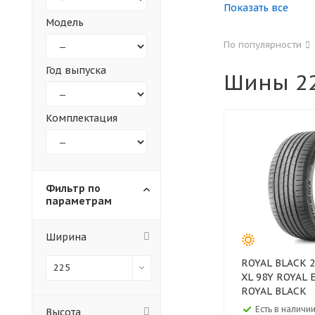
Показать все
Модель
155
165
По популярности
305
315
Год выпуска
Шины 22
30
35
Комплектация
Фильтр по
параметрам
Ширина
ROYAL BLACK 225/50 ZR17
225
XL 98Y ROYAL 
ROYAL BLACK
Есть в наличии
Высота