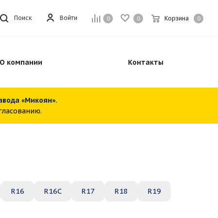
Войти
Поиск
Корзина
0
0
0
О компании
Контакты
завода «Микоян».
огласованию.
R16
R16C
R17
R18
R19