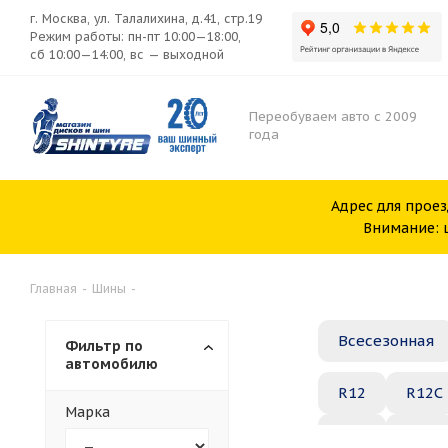
г. Москва, ул. Талалихина, д.41, стр.19
Режим работы: пн-пт 10:00—18:00,
сб 10:00—14:00, вс — выходной
Переобуваем авто с 2009
года
Адрес для проез
Внимание: ш
Главная
-
Шины
-
Всесезонная
Фильтр по
автомобилю
R12
R12C
Марка
R20
R21