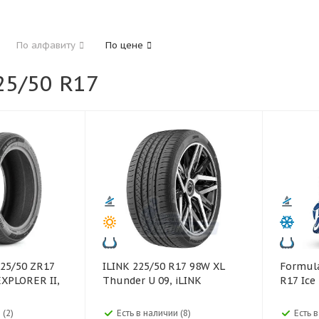
185
195
205
215
225
235
24
По алфавиту
По цене
325
5/50 R17
40
45
45
50
55
60
65
70
ILINK 225/50 R17 98W XL
Formula Formula 22
EXPLORER II,
Thunder U 09, iLINK
R17 Ice
 (2)
Есть в наличии (8)
Есть 