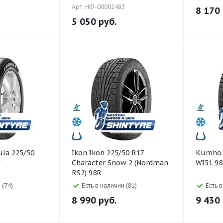
Арт: НФ-00002483
8 170
5 050
руб.
Ikon Ikon 225/50 R17
Kumho Kumho 225/50 R1
Y
Character Snow 2 (Nordman
WI51 9
RS2) 98R
 (74)
Есть в наличии (81)
Есть 
8 990
руб.
9 430