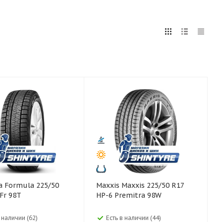
5
255
265
275
285
295
75
80
5/50
Maxxis Maxxis 225/50 R17
 Fr 98T
HP-6 Premitra 98W
в наличии (62)
Есть в наличии (44)