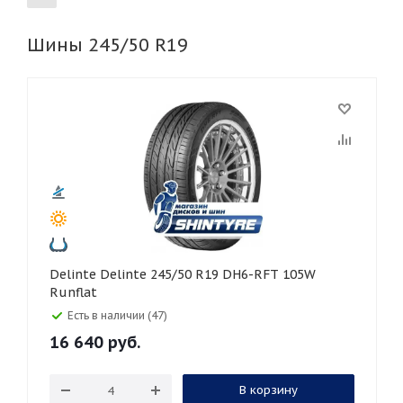
Шины 245/50 R19
155
165
185
195
205
215
225
235
245
255
265
275
285
295
305
315
325
30
35
40
45
45
50
55
60
65
70
75
80
Delinte Delinte 245/50 R19 DH6-RFT 105W
Runflat
Есть в наличии (47)
16 640
руб.
В корзину