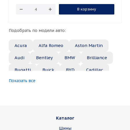
В корзину
Подобрать по модели авто:
Acura
Alfa Romeo
Aston Martin
Audi
Bentley
BMW
Brilliance
Bugatti
Buick
BYD
Cadillac
Показать все
Changan
Chery
Chevrolet
Chrysler
Citroen
Daewoo
Daihatsu
Datsun
Dodge
Каталог
Dongfeng
FAW
Ferrari
Fiat
Шины