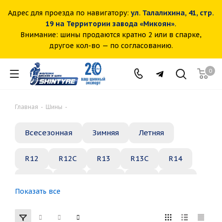
Адрес для проезда по навигатору:
ул. Талалихина, 41, стр.
19 на Территории завода «Микоян».
Внимание: шины продаются кратно 2 или в спарке,
другое кол-во — по согласованию.
0
Главная
-
Шины
-
Всесезонная
Зимняя
Летняя
R12
R12C
R13
R13C
R14
R14C
R15
R15C
R16
R16C
Показать все
R17
R18
R19
R20
R21
R22