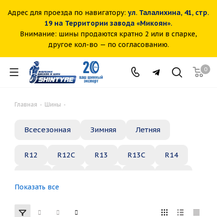
Адрес для проезда по навигатору:
ул. Талалихина, 41, стр.
19 на Территории завода «Микоян».
Внимание: шины продаются кратно 2 или в спарке,
другое кол-во — по согласованию.
0
Главная
-
Шины
-
Всесезонная
Зимняя
Летняя
R12
R12C
R13
R13C
R14
R14C
R15
R15C
R16
R16C
Показать все
R17
R18
R19
R20
R21
R22