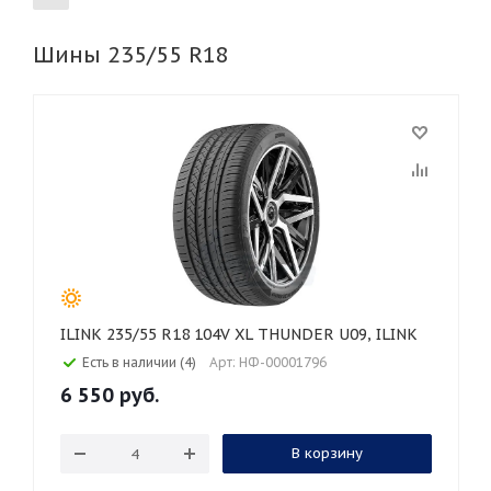
Шины 235/55 R18
155
165
185
195
205
215
225
235
245
255
265
275
285
295
305
315
325
30
35
40
45
45
50
55
60
65
70
75
80
ILINK 235/55 R18 104V XL THUNDER U09, ILINK
Есть в наличии (4)
Арт: НФ-00001796
6 550
руб.
В корзину