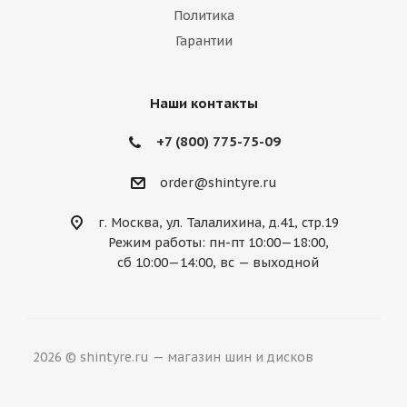
Политика
Mazda
McLaren
Mercedes
Гарантии
Mercury
MG
Mini
Mitsubishi
Nissan
Noble
Opel
Peugeot
Наши контакты
Plymouth
Pontiac
Porsche
+7 (800) 775-75-09
Ravon
Renault
Rolls-Royce
order@shintyre.ru
Rover
Saab
Saturn
Scion
г. Москва, ул. Талалихина, д.41, стр.19
Режим работы: пн-пт 10:00—18:00,
Seat
Skoda
Smart
Ssang Yong
сб 10:00—14:00, вс — выходной
Subaru
Suzuki
Tesla
Toyota
Volkswagen
Volvo
ВАЗ
ГАЗ
2026 © shintyre.ru — магазин шин и дисков
УАЗ