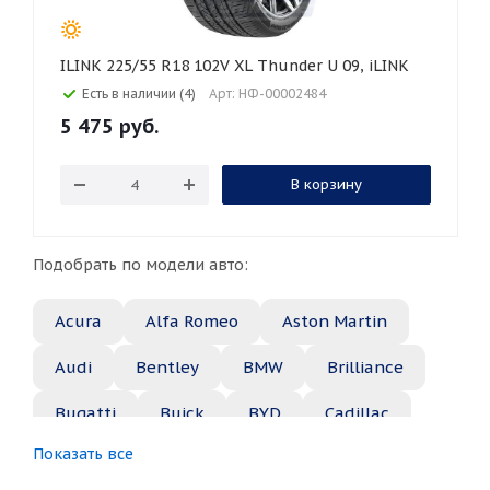
ILINK 225/55 R18 102V XL Thunder U 09, iLINK
Есть в наличии (4)
Арт: НФ-00002484
5 475
руб.
В корзину
Подобрать по модели авто:
Acura
Alfa Romeo
Aston Martin
Audi
Bentley
BMW
Brilliance
Bugatti
Buick
BYD
Cadillac
Показать все
Changan
Chery
Chevrolet