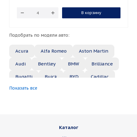
В корзину
Подобрать по модели авто:
Acura
Alfa Romeo
Aston Martin
Audi
Bentley
BMW
Brilliance
Bugatti
Buick
BYD
Cadillac
Показать все
Changan
Chery
Chevrolet
Chrysler
Citroen
Daewoo
Daihatsu
Datsun
Dodge
Каталог
Dongfeng
FAW
Ferrari
Fiat