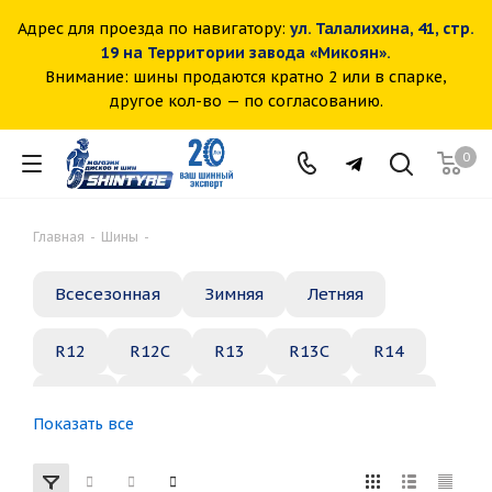
Адрес для проезда по навигатору:
ул. Талалихина, 41, стр.
19 на Территории завода «Микоян».
Внимание: шины продаются кратно 2 или в спарке,
другое кол-во — по согласованию.
0
Главная
-
Шины
-
Всесезонная
Зимняя
Летняя
R12
R12C
R13
R13C
R14
R14C
R15
R15C
R16
R16C
Показать все
R17
R18
R19
R20
R21
R22