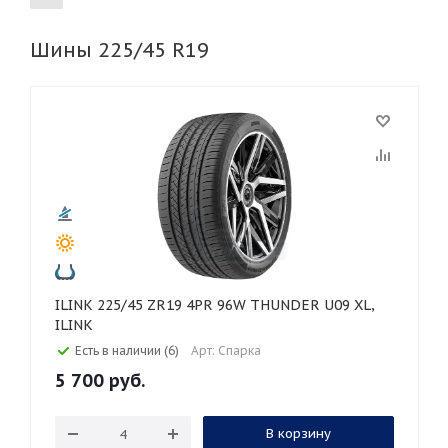
Шины 225/45 R19
155
165
185
195
205
215
225
235
245
255
265
275
285
295
305
315
325
30
35
40
45
50
55
60
65
70
75
80
ILINK 225/45 ZR19 4PR 96W THUNDER U09 XL,
ILINK
Есть в наличии (6)
Арт: Спарка
5 700
руб.
В корзину