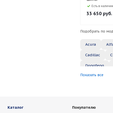
Есть в наличии
33 650
руб.
Подобрать по мод
Acura
Alf
Cadillac
C
Dongfeng
Показать все
Great Wall
Jaguar
Je
Marussia
Каталог
Покупателю
Nissan
No