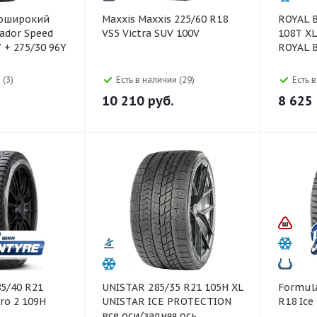
Maxxis Maxxis 225/60 R18
ROYAL BLACK 
ador Speed
VS5 Victra SUV 100V
108T XL
 + 275/30 96Y
ROYAL 
 (3)
Есть в наличии (29)
Есть 
10 210
руб.
8 625
UNISTAR 285/35 R21 105H XL
Formula Formula 23
ero 2 109H
UNISTAR ICE PROTECTION
R18 Ic
все оси/задняя ось