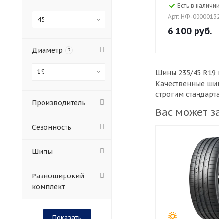
Есть в наличии
Арт: НФ-0000013
45
6 100
руб.
Диаметр
?
19
Шины 235/45 R19 
Качественные шин
строгим стандарт
Производитель
Вас может з
Сезонность
Шипы
Разноширокий
комплект