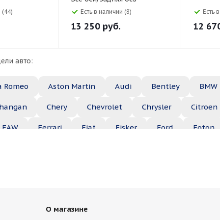
 (44)
Есть в наличии (8)
Есть 
13 250
руб.
12 67
ели авто:
a Romeo
Aston Martin
Audi
Bentley
BMW
hangan
Chery
Chevrolet
Chrysler
Citroen
FAW
Ferrari
Fiat
Fisker
Ford
Foton
Haima
Haval
Holden
Honda
Hummer
ep
Kia
Lamborghini
Lancia
Land Rover
Maserati
Maybach
Mazda
McLaren
Merce
О магазине
ble
Opel
Peugeot
Plymouth
Pontiac