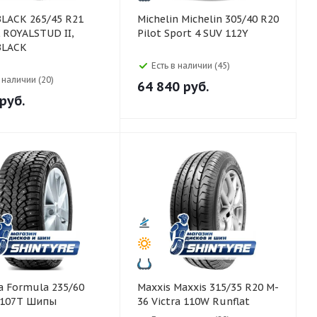
265/45 R21
Michelin Michelin 305/40 R20
 ROYALSTUD II,
Pilot Sport 4 SUV 112Y
BLACK
Есть в наличии (45)
в наличии (20)
64 840
руб.
руб.
5/60
Maxxis Maxxis 315/35 R20 M-
e 107T Шипы
36 Victra 110W Runflat