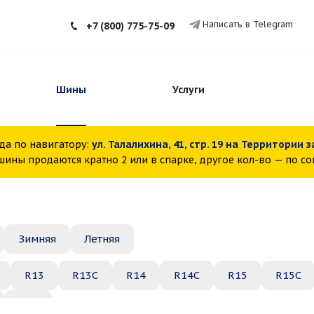
Написать в Telegram
+7 (800) 775-75-09
Шины
Услуги
да по навигатору:
ул. Талалихина, 41, стр. 19 на Территории 
ины продаются кратно 2 или в спарке, другое кол-во — по с
Зимняя
Летняя
R13
R13C
R14
R14C
R15
R15C
R22