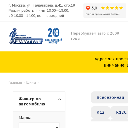
г. Москва, ул. Талалихина, д.41, стр.19
Режим работы: пн-пт 10:00—18:00,
сб 10:00—14:00, вс — выходной
Переобуваем авто с 2009
года
Адрес для проез
Внимание: ш
Главная
-
Шины
-
Всесезонная
Фильтр по
автомобилю
R12
R12C
Марка
R20
R21