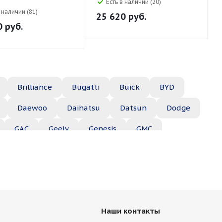
Есть в наличии (20)
в наличии (81)
25 620
руб.
0
руб.
Brilliance
Bugatti
Buick
BYD
Daewoo
Daihatsu
Datsun
Dodge
GAC
Geely
Genesis
GMC
Hyundai
Infiniti
Isuzu
Iveco
Jac
Lexus
Lifan
Lincoln
Lotus
des
Mercury
MG
Mini
Mitsubishi
Наши контакты
Porsche
Ravon
Renault
Rolls-Royce