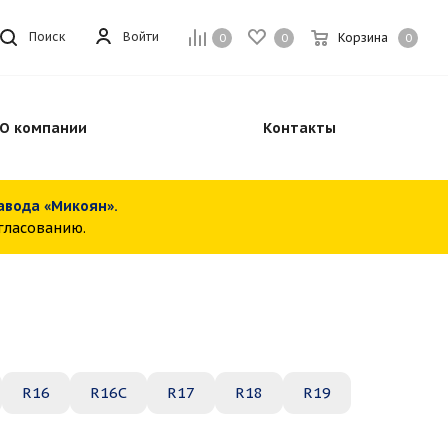
Войти
Поиск
Корзина
0
0
0
О компании
Контакты
завода «Микоян».
огласованию.
R16
R16C
R17
R18
R19