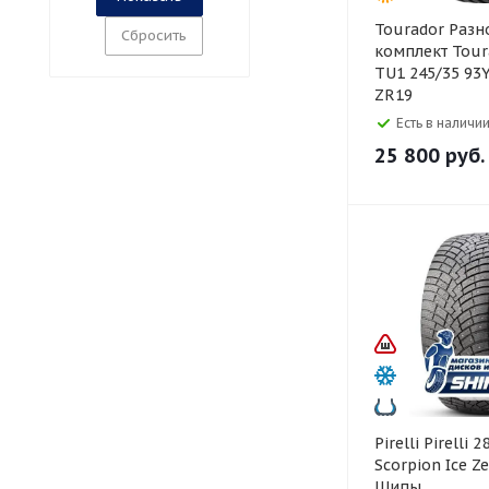
Tourador Разноширокий
Сбросить
комплект Tour
TU1 245/35 93Y
ZR19
Есть в наличии
25 800
руб.
Pirelli Pirelli 285/40 R21
Scorpion Ice Z
Шипы