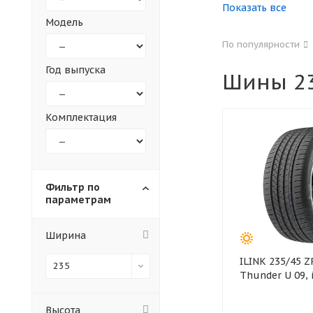
Показать все
Модель
155
165
По популярности
305
315
Год выпуска
Шины 23
30
35
Комплектация
Фильтр по
параметрам
Ширина
ILINK 235/45 ZR19 99W XL
235
Thunder U 09, 
Высота