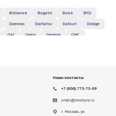
Brilliance
Bugatti
Buick
BYD
Daewoo
Daihatsu
Datsun
Dodge
GAC
Geely
Genesis
GMC
Hyundai
Infiniti
Isuzu
Iveco
Jac
Lexus
Lifan
Lincoln
Lotus
des
Mercury
MG
Mini
Mitsubishi
Наши контакты
Porsche
Ravon
Renault
Rolls-Royce
+7 (800) 775-75-09
Ssang Yong
Subaru
Suzuki
Tesla
order@shintyre.ru
г. Москва, ул.