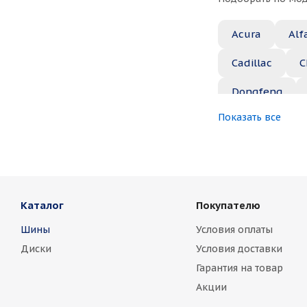
Acura
Alf
Cadillac
C
Dongfeng
Показать все
Great Wall
Jaguar
Je
Marussia
Каталог
Покупателю
Nissan
No
Шины
Условия оплаты
Rover
Saa
Диски
Условия доставки
Toyota
Vo
Гарантия на товар
Акции