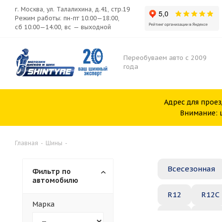
г. Москва, ул. Талалихина, д.41, стр.19
Режим работы: пн-пт 10:00—18:00,
сб 10:00—14:00, вс — выходной
Переобуваем авто с 2009
года
Адрес для проез
Внимание: ш
Главная
-
Шины
-
Всесезонная
Фильтр по
автомобилю
R12
R12C
Марка
R20
R21