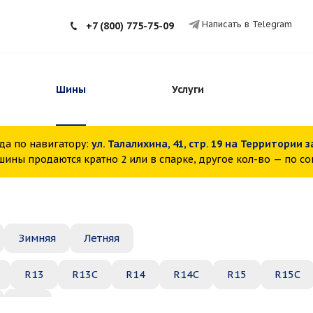
Написать в Telegram
+7 (800) 775-75-09
Шины
Услуги
да по навигатору:
ул. Талалихина, 41, стр. 19 на Территории 
ины продаются кратно 2 или в спарке, другое кол-во — по с
Зимняя
Летняя
R13
R13C
R14
R14C
R15
R15C
R22