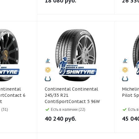
18 080
руб.
26 33
Continental Continental
Michelin Michelin 245/35
rtContact 6
245/35 R21
Pilot Sp
t
ContiSportContact 5 96W
 (31)
Есть в наличии (22)
Есть 
40 240
руб.
45 04