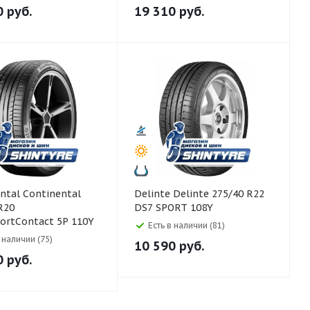
0
руб.
19 310
руб.
ntinental
Delinte Delinte 275/40 R22
R20
DS7 SPORT 108Y
ortContact 5P 110Y
Есть в наличии (81)
в наличии (75)
10 590
руб.
0
руб.