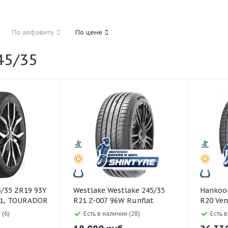
185
195
205
215
225
235
24
По алфавиту
По цене
325
5/35
40
45
45
50
55
60
65
70
Westlake Westlake 245/35
Hankook Hankook 24
U1, TOURADOR
R21 Z-007 96W Runflat
R20 Ven
95Y
 (6)
Есть в наличии (28)
Есть 