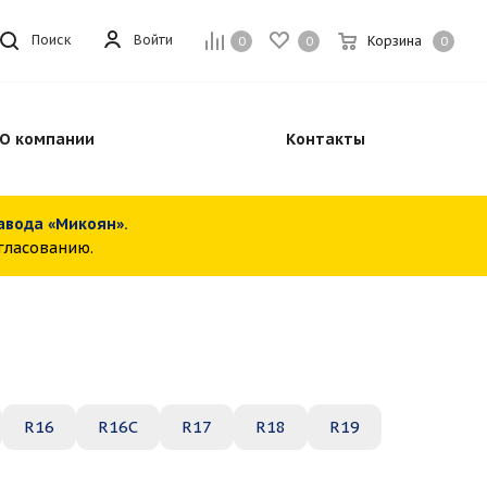
Войти
Поиск
Корзина
0
0
0
О компании
Контакты
завода «Микоян».
огласованию.
R16
R16C
R17
R18
R19