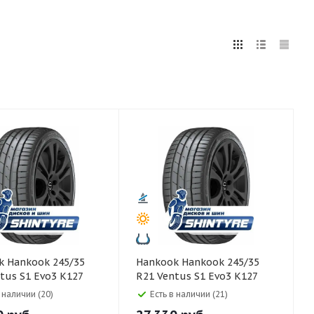
5
255
265
275
285
295
75
80
5/35
Hankook Hankook 245/35
tus S1 Evo3 K127
R21 Ventus S1 Evo3 K127
96Y
в наличии (20)
Есть в наличии (21)