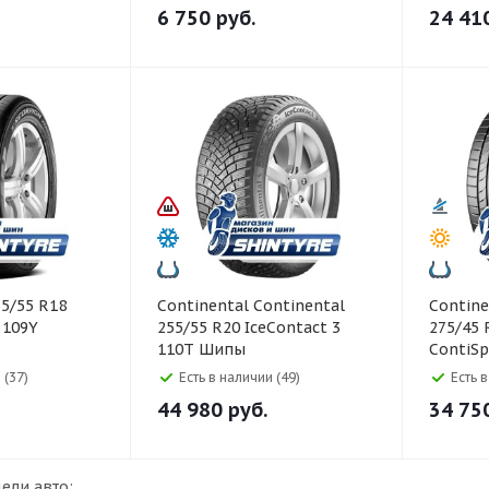
6 750
руб.
24 41
Continental Continental
Continental Co
 109Y
255/55 R20 IceContact 3
275/45 
110T Шипы
ContiSp
 (37)
Есть в наличии (49)
Есть 
44 980
руб.
34 75
ели авто: