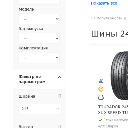
Показать все
Модель
155
165
По популярности
305
315
Год выпуска
Шины 24
30
35
Комплектация
Фильтр по
параметрам
Ширина
TOURADOR 245/35 ZR19 93Y
245
XL X SPEED T
Есть в наличии
Арт: Спарка
Высота