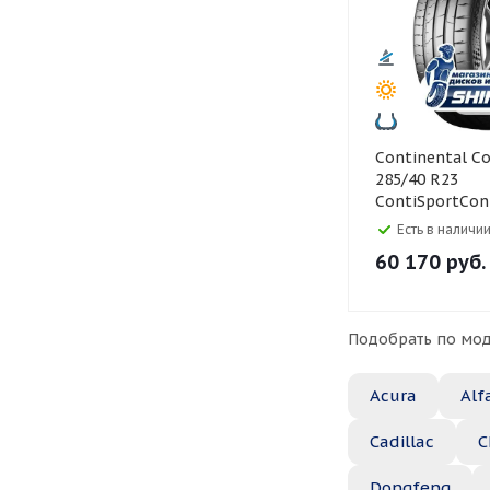
Continental Continental
285/40 R23
ContiSportCon
Есть в наличии
60 170
руб.
Подобрать по мод
Acura
Alf
Cadillac
C
Dongfeng