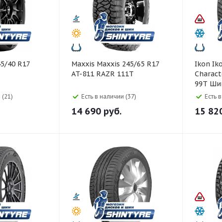
Maxxis Maxxis 245/65 R17
Ikon Ikon 245/45 R17
AT-811 RAZR 111T
Charact
99T Ши
 (21)
Есть в наличии (37)
Есть 
14 690
руб.
15 82