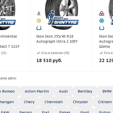
Ikon Ikon 255/45 R18
Ikon Ikon 225/45 R19
Autograph Ultra 2 103Y
Autogra
tact 7 111Y
Шипы
 (21)
Есть в наличии (43)
Есть 
18 510
руб.
22 12
ели авто:
a Romeo
Aston Martin
Audi
Bentley
BMW
hangan
Chery
Chevrolet
Chrysler
Citroen
FAW
Ferrari
Fiat
Fisker
Ford
Foton