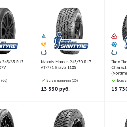
Maxxis Maxxis 245/70 R17
Ikon Ikon 245/65 R17
07V
AT-771 Bravo 110S
Charact
(Nordm
 (66)
Есть в наличии (25)
Есть 
13 530
руб.
13 73