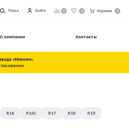
Войти
Поиск
Корзина
0
0
0
О компании
Контакты
завода «Микоян».
огласованию.
R16
R16C
R17
R18
R19