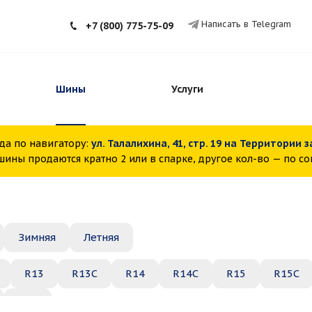
Написать в Telegram
+7 (800) 775-75-09
Шины
Услуги
да по навигатору:
ул. Талалихина, 41, стр. 19 на Территории 
ины продаются кратно 2 или в спарке, другое кол-во — по с
Зимняя
Летняя
R13
R13C
R14
R14C
R15
R15C
R22