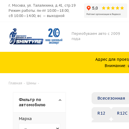
г. Москва, ул. Талалихина, д.41, стр.19
Режим работы: пн-пт 10:00—18:00,
сб 10:00—14:00, вс — выходной
Переобуваем авто с 2009
года
Адрес для проез
Внимание: ш
Главная
-
Шины
-
Всесезонная
Фильтр по
автомобилю
R12
R12C
Марка
R20
R21