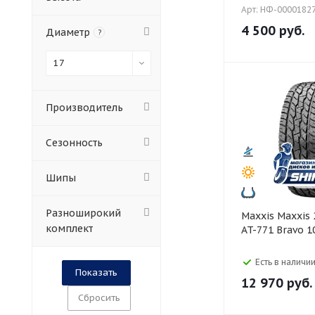
Арт: НФ-0000182
4 500
руб.
Диаметр
?
17
Производитель
Сезонность
Шипы
Разноширокий
Maxxis Maxxis 245/65 R17
комплект
AT-771 Bravo 1
Есть в наличии
12 970
руб.
Сбросить