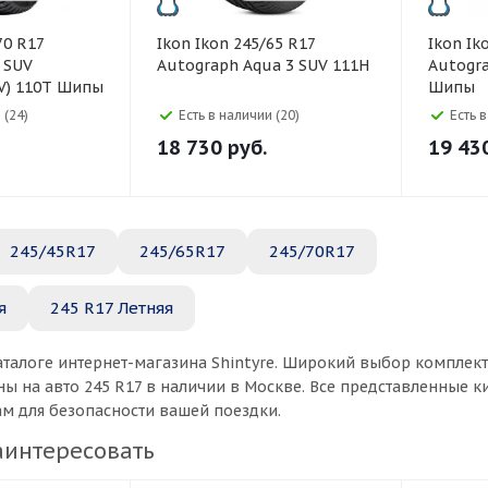
Ikon Ikon 245/65 R17
Ikon Ikon 245/65 R17
8 SUV
Autograph Aqua 3 SUV 111H
Autogra
V) 110T Шипы
Шипы
 (24)
Есть в наличии (20)
Есть 
18 730
руб.
19 43
245/45R17
245/65R17
245/70R17
я
245 R17 Летняя
аталоге интернет-магазина Shintyre. Широкий выбор комплек
ы на авто 245 R17 в наличии в Москве. Все представленные 
ам для безопасности вашей поездки.
аинтересовать