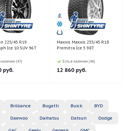
Maxxis Maxxis 235/45 R18
ph Ice 10 SUV 96T
Premitra Ice 5 98T
в наличии (47)
Есть в наличии (46)
0
руб.
12 860
руб.
Brilliance
Bugatti
Buick
BYD
Daewoo
Daihatsu
Datsun
Dodge
GAC
Geely
Genesis
GMC