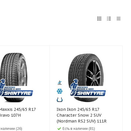
5
255
265
275
285
295
75
80
Ikon Ikon 245/65 R17
Bravo 107H
Character Snow 2 SUV
(Nordman RS2 SUV) 111R
в наличии (26)
Есть в наличии (81)