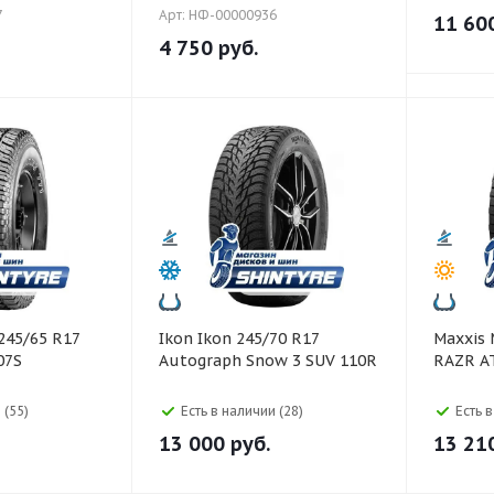
7
Арт: НФ-00000936
11 60
4 750
руб.
Ikon Ikon 245/70 R17
Maxxis Maxxis 245/65 R17
07S
Autograph Snow 3 SUV 110R
RAZR A
 (55)
Есть в наличии (28)
Есть 
13 000
руб.
13 21