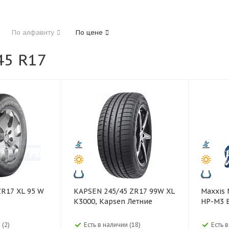
185
195
205
215
225
235
24
По алфавиту
По цене
325
5 R17
40
45
45
50
55
60
65
70
KAPSEN 245/45 ZR17 99W XL
Maxxis Maxxis 245/65 R17
K3000, Kapsen Летние
HP-M3 
 (2)
Есть в наличии (18)
Есть 