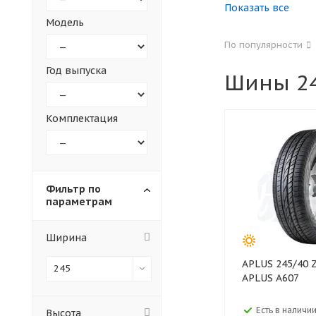
Показать все
Модель
155
165
По популярности
305
315
Год выпуска
Шины 24
30
35
Комплектация
Фильтр по
параметрам
Ширина
APLUS 245/40 ZR17 XL 95 W
245
APLUS A607
Есть в наличии
Высота