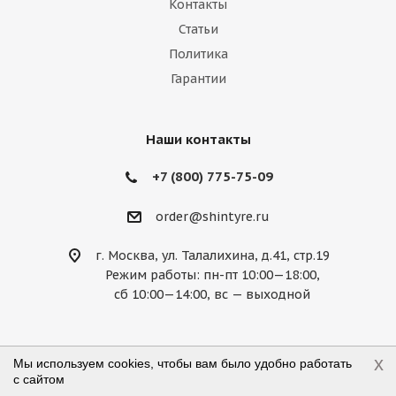
Контакты
Marussia
Maserati
Maybach
Статьи
Политика
Mazda
McLaren
Mercedes
Гарантии
Mercury
MG
Mini
Mitsubishi
Nissan
Noble
Opel
Peugeot
Наши контакты
Plymouth
Pontiac
Porsche
+7 (800) 775-75-09
Ravon
Renault
Rolls-Royce
order@shintyre.ru
Rover
Saab
Saturn
Scion
г. Москва, ул. Талалихина, д.41, стр.19
Режим работы: пн-пт 10:00—18:00,
Seat
Skoda
Smart
Ssang Yong
сб 10:00—14:00, вс — выходной
Subaru
Suzuki
Tesla
Toyota
Volkswagen
Volvo
ВАЗ
ГАЗ
x
Мы используем cookies, чтобы вам было удобно работать
с сайтом
2026 © shintyre.ru — магазин шин и дисков