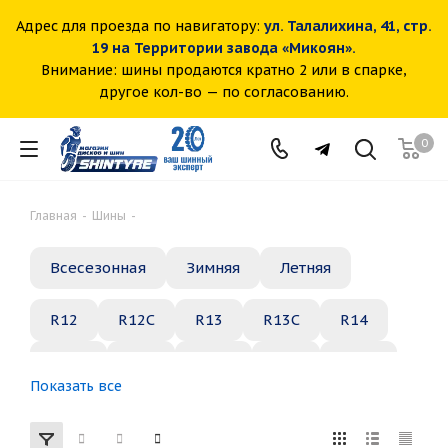
Адрес для проезда по навигатору:
ул. Талалихина, 41, стр.
19 на Территории завода «Микоян».
Внимание: шины продаются кратно 2 или в спарке,
другое кол-во — по согласованию.
0
Главная
-
Шины
-
Всесезонная
Зимняя
Летняя
R12
R12C
R13
R13C
R14
R14C
R15
R15C
R16
R16C
Показать все
R17
R18
R19
R20
R21
R22