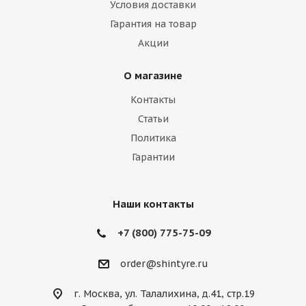
Hummer
Hyundai
Infiniti
Isuzu
Условия доставки
Гарантия на товар
Iveco
Jac
Jaguar
Jeep
Kia
Акции
Lamborghini
Lancia
Land Rover
О магазине
Lexus
Lifan
Lincoln
Lotus
Контакты
Marussia
Maserati
Maybach
Статьи
Политика
Mazda
McLaren
Mercedes
Гарантии
Mercury
MG
Mini
Mitsubishi
Nissan
Noble
Opel
Peugeot
Наши контакты
Plymouth
Pontiac
Porsche
+7 (800) 775-75-09
Ravon
Renault
Rolls-Royce
order@shintyre.ru
Rover
Saab
Saturn
Scion
г. Москва, ул. Талалихина, д.41, стр.19