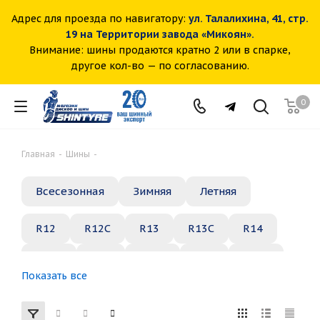
Адрес для проезда по навигатору:
ул. Талалихина, 41, стр.
19 на Территории завода «Микоян».
Внимание: шины продаются кратно 2 или в спарке,
другое кол-во — по согласованию.
0
Главная
-
Шины
-
Всесезонная
Зимняя
Летняя
R12
R12C
R13
R13C
R14
R14C
R15
R15C
R16
R16C
Показать все
R17
R18
R19
R20
R21
R22