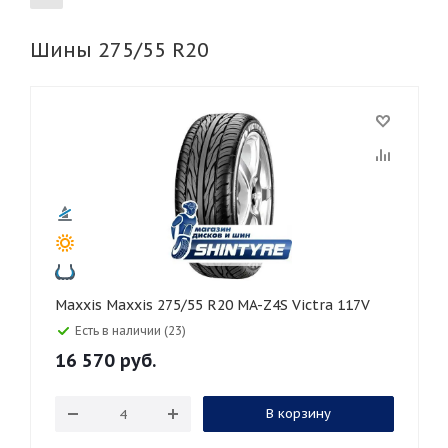
Шины 275/55 R20
155
165
185
195
205
215
225
235
245
255
265
275
285
295
305
315
325
30
35
40
45
45
50
55
60
65
70
75
80
Maxxis Maxxis 275/55 R20 MA-Z4S Victra 117V
Есть в наличии (23)
16 570
руб.
В корзину