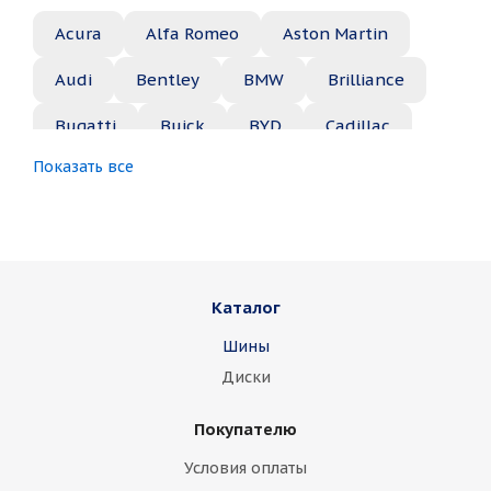
Acura
Alfa Romeo
Aston Martin
Audi
Bentley
BMW
Brilliance
Bugatti
Buick
BYD
Cadillac
Показать все
Changan
Chery
Chevrolet
Chrysler
Citroen
Daewoo
Daihatsu
Datsun
Dodge
Каталог
Dongfeng
FAW
Ferrari
Fiat
Шины
Fisker
Ford
Foton
GAC
Диски
Geely
Genesis
GMC
Great Wall
Покупателю
Haima
Haval
Holden
Honda
Условия оплаты