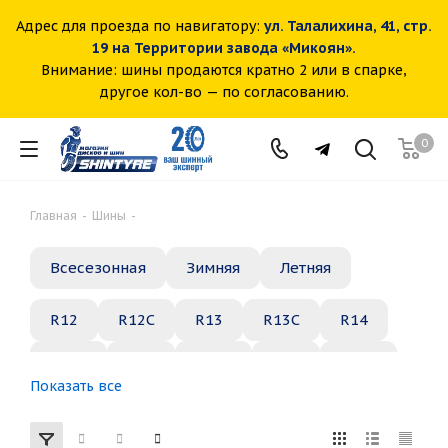
Адрес для проезда по навигатору:
ул. Талалихина, 41, стр.
19 на Территории завода «Микоян».
Внимание: шины продаются кратно 2 или в спарке,
другое кол-во — по согласованию.
0
Главная
-
Шины
-
Всесезонная
Зимняя
Летняя
R12
R12C
R13
R13C
R14
R14C
R15
R15C
R16
R16C
Показать все
R17
R18
R19
R20
R21
R22