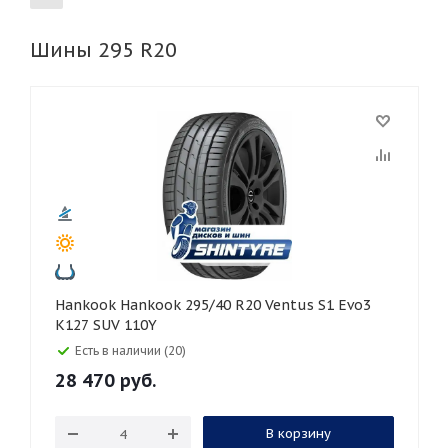
Шины 295 R20
155
165
185
195
205
215
225
235
245
255
265
275
285
295
305
315
325
30
35
40
45
45
50
55
60
65
70
75
80
Hankook Hankook 295/40 R20 Ventus S1 Evo3
K127 SUV 110Y
Есть в наличии (20)
28 470
руб.
В корзину