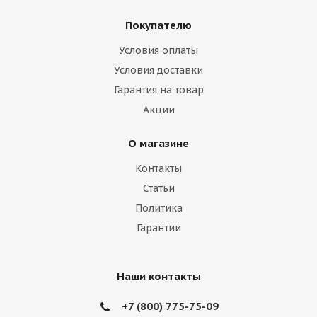
Geely
Genesis
GMC
Great Wall
Покупателю
Haima
Haval
Holden
Honda
Условия оплаты
Hummer
Hyundai
Infiniti
Isuzu
Условия доставки
Гарантия на товар
Iveco
Jac
Jaguar
Jeep
Kia
Акции
Lamborghini
Lancia
Land Rover
О магазине
Lexus
Lifan
Lincoln
Lotus
Контакты
Marussia
Maserati
Maybach
Статьи
Политика
Mazda
McLaren
Mercedes
Гарантии
Mercury
MG
Mini
Mitsubishi
Nissan
Noble
Opel
Peugeot
Наши контакты
Plymouth
Pontiac
Porsche
+7 (800) 775-75-09