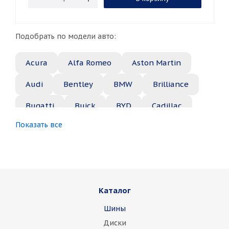
Подобрать по модели авто:
Acura
Alfa Romeo
Aston Martin
Audi
Bentley
BMW
Brilliance
Bugatti
Buick
BYD
Cadillac
Показать все
Changan
Chery
Chevrolet
Chrysler
Citroen
Daewoo
Daihatsu
Datsun
Dodge
Каталог
Dongfeng
FAW
Ferrari
Fiat
Шины
Fisker
Ford
Foton
GAC
Диски