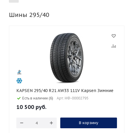
Шины 295/40
155
165
185
195
205
215
225
235
245
255
265
275
285
295
305
315
325
30
35
40
45
45
50
55
60
65
70
75
80
KAPSEN 295/40 R21 AW33 111V Kapsen Зимние
Есть в наличии (6)
Арт: НФ-00002795
10 500
руб.
В корзину