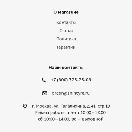
Lamborghini
Lancia
Land Rover
О магазине
Lexus
Lifan
Lincoln
Lotus
Контакты
Marussia
Maserati
Maybach
Статьи
Политика
Mazda
McLaren
Mercedes
Гарантии
Mercury
MG
Mini
Mitsubishi
Nissan
Noble
Opel
Peugeot
Наши контакты
Plymouth
Pontiac
Porsche
+7 (800) 775-75-09
Ravon
Renault
Rolls-Royce
order@shintyre.ru
Rover
Saab
Saturn
Scion
г. Москва, ул. Талалихина, д.41, стр.19
Режим работы: пн-пт 10:00—18:00,
Seat
Skoda
Smart
Ssang Yong
сб 10:00—14:00, вс — выходной
Subaru
Suzuki
Tesla
Toyota