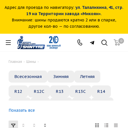
Адрес для проезда по навигатору:
ул. Талалихина, 41, стр.
19 на Территории завода «Микоян».
Внимание: шины продаются кратно 2 или в спарке,
другое кол-во — по согласованию.
0
Главная
-
Шины
-
Всесезонная
Зимняя
Летняя
R12
R12C
R13
R13C
R14
R14C
R15
R15C
R16
R16C
Показать все
R17
R18
R19
R20
R21
R22