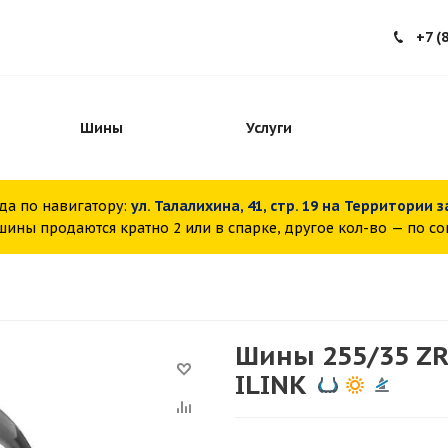
+7 (
Шины
Услуги
да по навигатору:
ул. Талалихина, 41, стр. 19 на Территории 
ины продаются кратно 2 или в спарке, другое кол-во — по с
Шины 255/35 ZR
ILINK