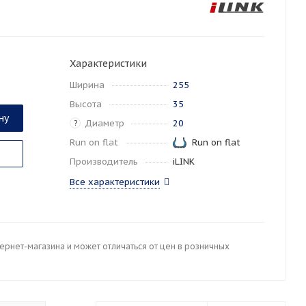
Характеристики
Ширина
255
Высота
35
ну
Диаметр
20
?
Run on flat
Run on flat
Производитель
iLINK
Все характеристики
тернет-магазина и может отличаться от цен в розничных