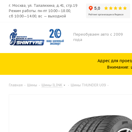
г. Москва, ул. Талалихина, д.41, стр.19
Режим работы: пн-пт 10:00—18:00,
сб 10:00—14:00, вс — выходной
Переобуваем авто с 2009
года
Адрес для проез
Внимание: ш
Главная
-
Шины
-
Шины ILINK
-
Шины THUNDER U09
-