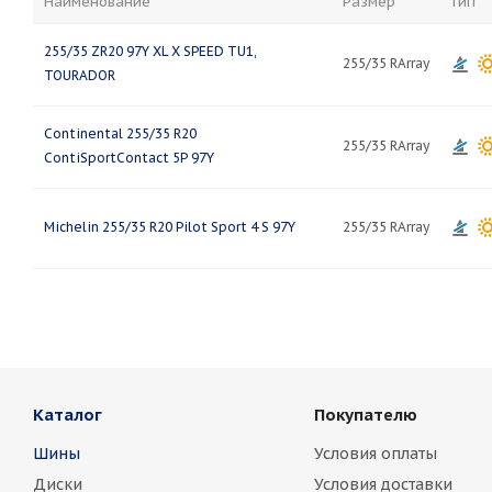
Наименование
Размер
Тип
255/35 ZR20 97Y XL X SPEED TU1,
255/35 RArray
TOURADOR
Continental 255/35 R20
255/35 RArray
ContiSportContact 5P 97Y
Michelin 255/35 R20 Pilot Sport 4 S 97Y
255/35 RArray
Каталог
Покупателю
Шины
Условия оплаты
Диски
Условия доставки