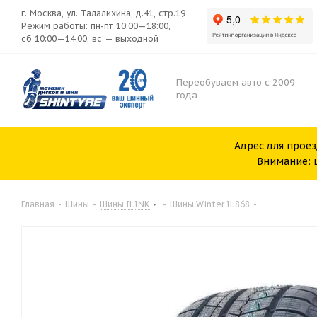
г. Москва, ул. Талалихина, д.41, стр.19
Режим работы: пн-пт 10:00—18:00,
сб 10:00—14:00, вс — выходной
Переобуваем авто с 2009
года
Адрес для проез
Внимание: ш
Главная
-
Шины
-
Шины ILINK
-
Шины Winter IL868
-