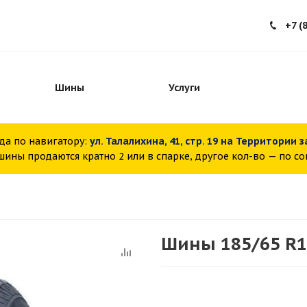
+7 (
Шины
Услуги
да по навигатору:
ул. Талалихина, 41, стр. 19 на Территории 
ины продаются кратно 2 или в спарке, другое кол-во — по с
Шины 185/65 R15