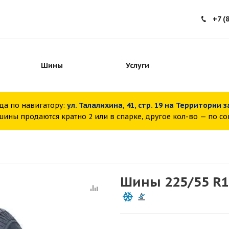
+7 (
Шины
Услуги
да по навигатору:
ул. Талалихина, 41, стр. 19 на Территории 
ины продаются кратно 2 или в спарке, другое кол-во — по с
Шины 225/55 R17