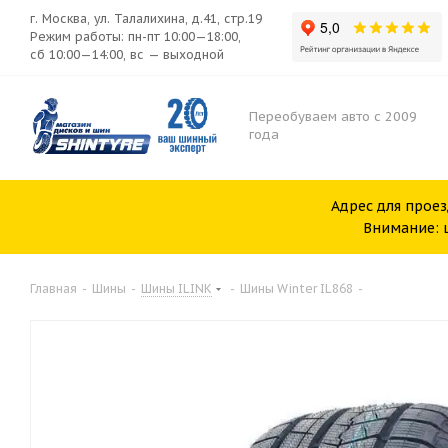
г. Москва, ул. Талалихина, д.41, стр.19
Режим работы: пн-пт 10:00—18:00,
сб 10:00—14:00, вс — выходной
Переобуваем авто с 2009
года
Адрес для проез
Внимание: ш
Главная
-
Шины
-
Шины ILINK
-
Шины Winter IL868
-