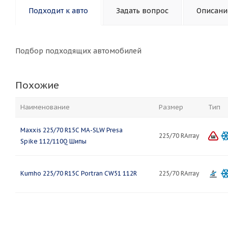
Подходит к авто
Задать вопрос
Описани
Подбор подходящих автомобилей
Похожие
Наименование
Размер
Тип
Maxxis 225/70 R15C MA-SLW Presa
225/70 RArray
Spike 112/110Q Шипы
Kumho 225/70 R15C Portran CW51 112R
225/70 RArray