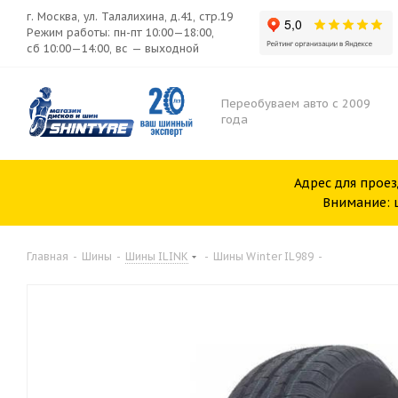
г. Москва, ул. Талалихина, д.41, стр.19
Режим работы: пн-пт 10:00—18:00,
сб 10:00—14:00, вс — выходной
Переобуваем авто с 2009
года
Адрес для проез
Внимание: ш
Главная
-
Шины
-
Шины ILINK
-
Шины Winter IL989
-