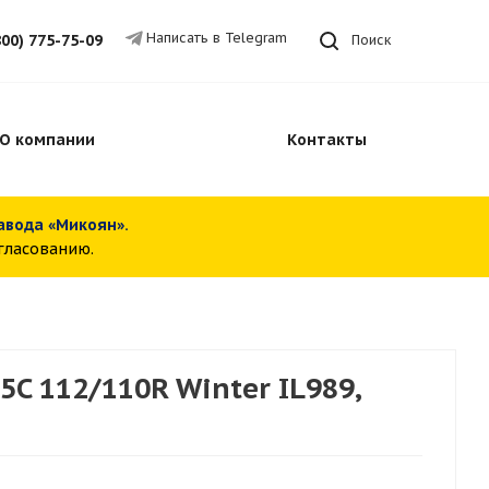
Написать в Telegram
800) 775-75-09
Поиск
О компании
Контакты
завода «Микоян».
огласованию.
C 112/110R Winter IL989,