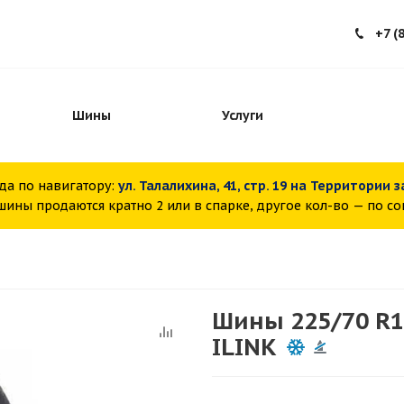
+7 (
Шины
Услуги
да по навигатору:
ул. Талалихина, 41, стр. 19 на Территории 
ины продаются кратно 2 или в спарке, другое кол-во — по с
Шины 225/70 R15
ILINK