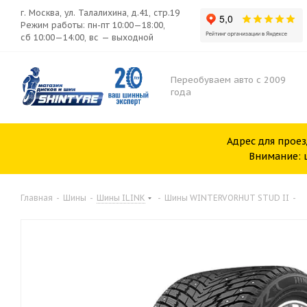
г. Москва, ул. Талалихина, д.41, стр.19
Режим работы: пн-пт 10:00—18:00,
сб 10:00—14:00, вс — выходной
Переобуваем авто с 2009
года
Адрес для проез
Внимание: ш
Главная
-
Шины
-
Шины ILINK
-
Шины WINTERVORHUT STUD II
-