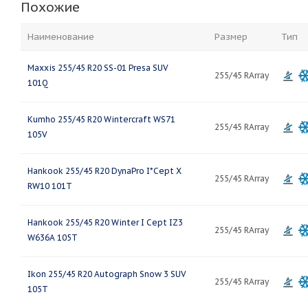
Похожие
Наименование
Размер
Тип
Maxxis 255/45 R20 SS-01 Presa SUV
255/45 RArray
101Q
Kumho 255/45 R20 Wintercraft WS71
255/45 RArray
105V
Hankook 255/45 R20 DynaPro I*Cept X
255/45 RArray
RW10 101T
Hankook 255/45 R20 Winter I Cept IZ3
255/45 RArray
W636A 105T
Ikon 255/45 R20 Autograph Snow 3 SUV
255/45 RArray
105T