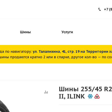
+7 (
Шины
Услуги
да по навигатору:
ул. Талалихина, 41, стр. 19 на Территории 
ины продаются кратно 2 или в спарке, другое кол-во — по с
Шины 255/45 R
II, ILINK