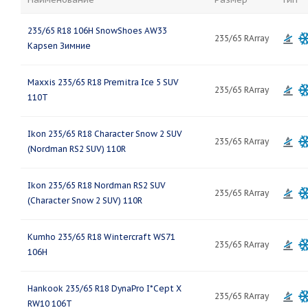
235/65 R18 106H SnowShoes AW33
235/65 RArray
Kapsen Зимние
Maxxis 235/65 R18 Premitra Ice 5 SUV
235/65 RArray
110T
Ikon 235/65 R18 Character Snow 2 SUV
235/65 RArray
(Nordman RS2 SUV) 110R
Ikon 235/65 R18 Nordman RS2 SUV
235/65 RArray
(Character Snow 2 SUV) 110R
Kumho 235/65 R18 Wintercraft WS71
235/65 RArray
106H
Hankook 235/65 R18 DynaPro I*Cept X
235/65 RArray
RW10 106T