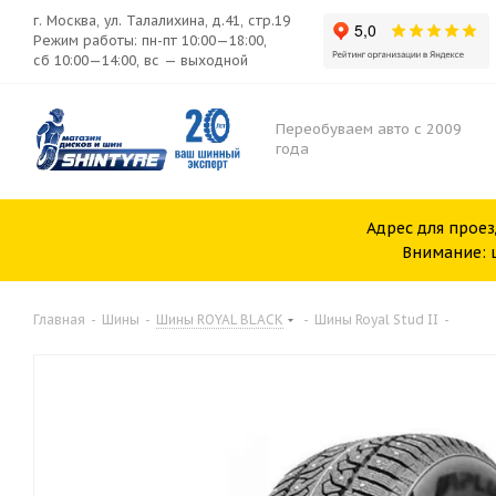
г. Москва, ул. Талалихина, д.41, стр.19
Режим работы: пн-пт 10:00—18:00,
сб 10:00—14:00, вс — выходной
Переобуваем авто с 2009
года
Адрес для проез
Внимание: ш
Главная
-
Шины
-
Шины ROYAL BLACK
-
Шины Royal Stud II
-