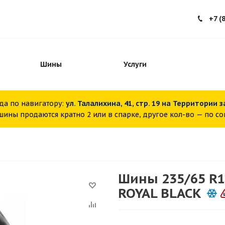
+7 (
Шины
Услуги
да по навигатору:
ул. Талалихина, 41, стр. 19 на Территории 
ины продаются кратно 2 или в спарке, другое кол-во — по с
Шины 235/65 R18
ROYAL BLACK