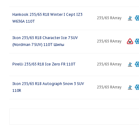
Hankook 235/65 R18 Winter I Cept IZ3
235/65 RArray
W636A 110T
Ikon 235/65 R18 Character Ice 7 SUV
235/65 RArray
(Nordman 7 SUV) 110T Шипы
Pirelli 235/65 R18 Ice Zero FR 110T
235/65 RArray
Ikon 235/65 R18 Autograph Snow 3 SUV
235/65 RArray
110R