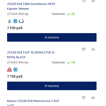
235/65 R18 106H SnowShoes AW33
Kapsen Зимние
235/65 RArray
Наличие:
(8)
7 350
руб.
В корзину
235/65 R18 110T XL ROYALSTUD II,
ROYAL BLACK
235/65 RArray
Наличие:
(4)
7 750
руб.
В корзину
Maxxis 235/65 R18 Premitra Ice 5 SUV
110T