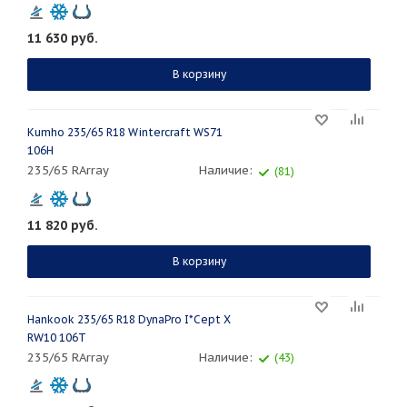
11 630
руб.
В корзину
Kumho 235/65 R18 Wintercraft WS71
106H
235/65 RArray
Наличие:
(81)
11 820
руб.
В корзину
Hankook 235/65 R18 DynaPro I*Cept X
RW10 106T
235/65 RArray
Наличие:
(43)