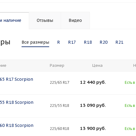
и наличие
Отзывы
Видео
еры
Все размеры
R
R17
R18
R20
R21
ние
Размер
Цена
Н
/65 R17 Scorpion
12 440
руб.
225/65 R17
Есть в
/55 R18 Scorpion
13 090
руб.
225/55 R18
Есть в
/60 R18 Scorpion
13 900
руб.
225/60 R18
Есть в