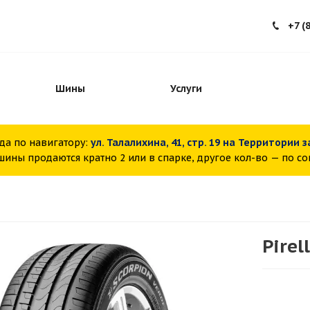
+7 (
Шины
Услуги
да по навигатору:
ул. Талалихина, 41, стр. 19 на Территории 
ины продаются кратно 2 или в спарке, другое кол-во — по с
Pirel