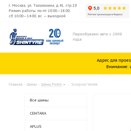
г. Москва, ул. Талалихина, д.41, стр.19
Режим работы: пн-пт 10:00—18:00,
сб 10:00—14:00, вс — выходной
Переобуваем авто с 2009
года
Адрес для проез
Внимание: ш
Главная
-
Шины
-
Шины Pirelli
-
Scorpion Verde
Все шины
CENTARA
APLUS