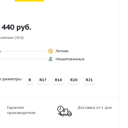
 440
руб.
наличии (416)
ь
Летняя
Нешипованные
е диаметры:
R
R17
R18
R20
R21
Гарантия
Доставка от 1 дня
производителя