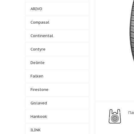
ARIVO
Compasal
Continental
Contyre
Delinte
Falken
Firestone
Gislaved
Па
Hankook
ILINK