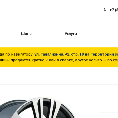
+7 (
Шины
Услуги
да по навигатору:
ул. Талалихина, 41, стр. 19 на Территории 
ины продаются кратно 2 или в спарке, другое кол-во — по с