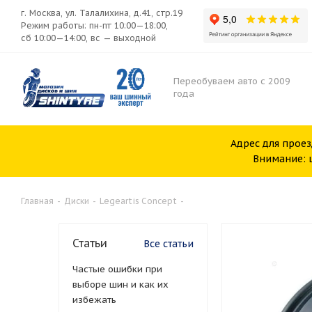
г. Москва, ул. Талалихина, д.41, стр.19
Режим работы: пн-пт 10:00—18:00,
сб 10:00—14:00, вс — выходной
Переобуваем авто с 2009
года
Адрес для проез
Внимание: ш
Главная
-
Диски
-
Legeartis Concept
-
Статьи
Все статьи
Частые ошибки при
выборе шин и как их
избежать