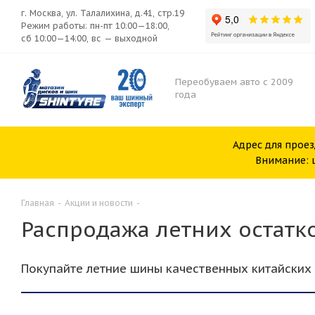
г. Москва, ул. Талалихина, д.41, стр.19
Режим работы: пн-пт 10:00—18:00,
сб 10:00—14:00, вс — выходной
Переобуваем авто с 2009
года
Адрес для проез
Внимание: ш
Главная
-
Акции и новости
-
Распродажа летних остатк
Покупайте летние шины качественных китайских 