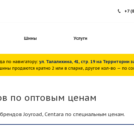
+7 (
Шины
Услуги
да по навигатору:
ул. Талалихина, 41, стр. 19 на Территории 
ины продаются кратно 2 или в спарке, другое кол-во — по с
ов по оптовым ценам
брендов Jоyroad, Сentara по специальным ценам.