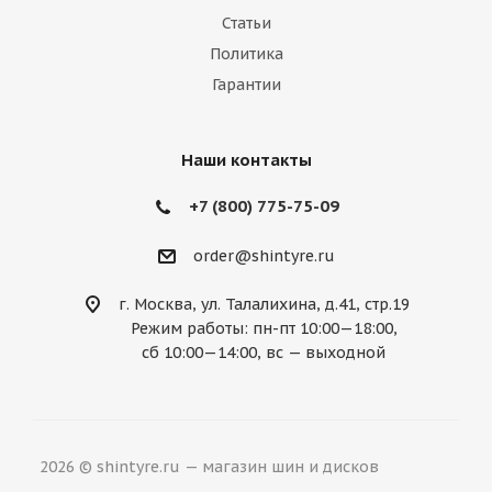
Marussia
Maserati
Maybach
Статьи
Политика
Mazda
McLaren
Mercedes
Гарантии
Mercury
MG
Mini
Mitsubishi
Nissan
Noble
Opel
Peugeot
Наши контакты
Plymouth
Pontiac
Porsche
+7 (800) 775-75-09
Ravon
Renault
Rolls-Royce
order@shintyre.ru
Rover
Saab
Saturn
Scion
г. Москва, ул. Талалихина, д.41, стр.19
Режим работы: пн-пт 10:00—18:00,
Seat
Skoda
Smart
Ssang Yong
сб 10:00—14:00, вс — выходной
Subaru
Suzuki
Tesla
Toyota
Volkswagen
Volvo
ВАЗ
ГАЗ
2026 © shintyre.ru — магазин шин и дисков
УАЗ