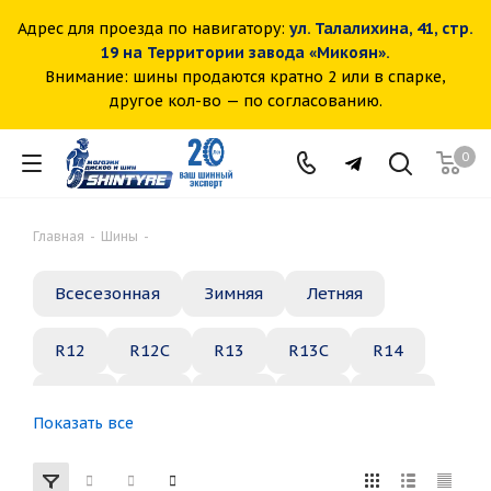
Адрес для проезда по навигатору:
ул. Талалихина, 41, стр.
19 на Территории завода «Микоян».
Внимание: шины продаются кратно 2 или в спарке,
другое кол-во — по согласованию.
0
Главная
-
Шины
-
Всесезонная
Зимняя
Летняя
R12
R12C
R13
R13C
R14
R14C
R15
R15C
R16
R16C
Показать все
R17
R18
R19
R20
R21
R22